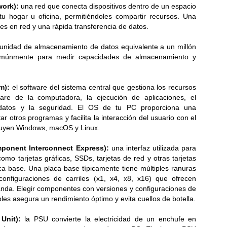
work):
una red que conecta dispositivos dentro de un espacio
LG presenta el xboom Stage 501, que convierte
UL
 tu hogar u oficina, permitiéndoles compartir recursos. Una
9
cualquier canción en un karaoke con IAal instante
nes en red y una rápida transferencia de datos.
rece un sonido potente, funciones de audio adaptativas con IA y un
iseño galardonado con los premios Red Dot e iF Design Award 2026...
unidad de almacenamiento de datos equivalente a un millón
omúnmente para medir capacidades de almacenamiento y
m):
el software del sistema central que gestiona los recursos
are de la computadora, la ejecución de aplicaciones, el
datos y la seguridad. El OS de tu PC proporciona una
ar otros programas y facilita la interacción del usuario con el
Las nuevas tablets Acer y los lentes con IA y realidad
UL
luyen Windows, macOS y Linux.
8
aumentada amplían las capacidades para trabajar y
mponent Interconnect Express):
una interfaz utilizada para
disfrutar desde cualquier lugar
como tarjetas gráficas, SSDs, tarjetas de red y otras tarjetas
evas tablets Acer Iconia Duo y gafas inteligentes AR Vision,
ca base. Una placa base típicamente tiene múltiples ranuras
señadas para potenciar el trabajo y la creatividad móvil...
configuraciones de carriles (x1, x4, x8, x16) que ofrecen
nda. Elegir componentes con versiones y configuraciones de
es asegura un rendimiento óptimo y evita cuellos de botella.
Unit):
la PSU convierte la electricidad de un enchufe en