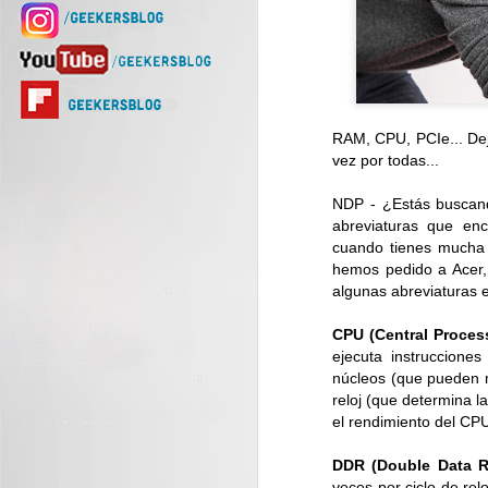
RAM, CPU, PCIe... Dej
vez por todas...
NDP - ¿Estás buscan
abreviaturas que enc
cuando tienes mucha i
hemos pedido a Acer,
algunas abreviaturas 
CPU (Central Process
ejecuta instruccion
núcleos (que pueden m
reloj (que determina l
el rendimiento del CP
DDR (Double Data R
veces por ciclo de re