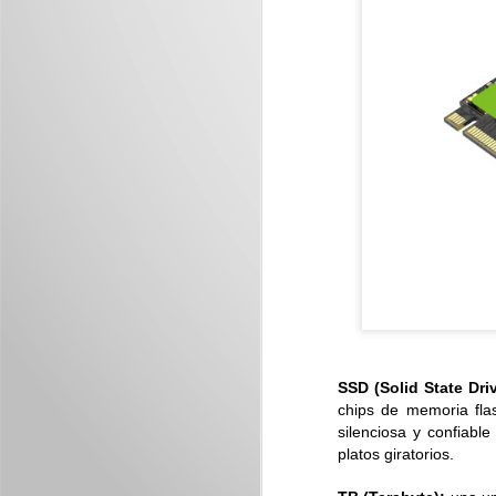
J
Nu
im
J
M
SSD (Solid State Driv
I
chips de memoria fla
p
silenciosa y confiabl
platos giratorios.