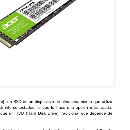
Pizza Hut fortalece su presencia en el Centro
UL
1
Histórico con una nueva tienda en el corazón de San
Salvador
eva apertura en El Salvador la marca inaugura su restaurante 86,
pulsando el empleo y revitalizando un espacio clave de la capital...
LG Electronics lanza los televisores Micro y Mini RGB
UN
29
evo 2026, impulsando la pureza del color en los LCD
premium
icro RGB evo de LG ofrece máxima pureza de color con imagen por
e):
un SSD es un dispositivo de almacenamiento que utiliza
A, mientras Mini RGB evo lleva esta experiencia a más TVs LCD
sh interconectados, lo que lo hace una opción más rápida,
remium...
e que un HDD (Hard Disk Drive) tradicional que depende de