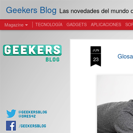
Geekers Blog
Las novedades del mundo de
Magazine
TECNOLOGÍA
GADGETS
APLICACIONES
SO
JUN
Glosa
23