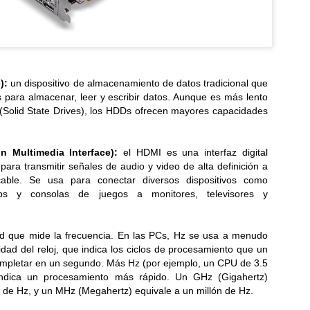
Lentes inteligentes: cómo mitigar los riesgos de
UL
17
seguridad y privacidad
ET advierte que al permitir rastrear y grabar el entorno en tiempo real
 corre el riesgo de exponer datos y afectar la privacidad...
e):
un dispositivo de almacenamiento de datos tradicional que
ios para almacenar, leer y escribir datos. Aunque es más lento
Solid State Drives), los HDDs ofrecen mayores capacidades
n Multimedia Interface):
el HDMI es una interfaz digital
para transmitir señales de audio y video de alta definición a
¡Activa tu talento innovador! Quedan pocos días para
UL
able. Se usa para conectar diversos dispositivos como
17
inscribir tu proyecto y participar en Solve for
ops y consolas de juegos a monitores, televisores y
Tomorrow 2026
te año, el programa certificará a los docentes tutores bajo
todologías innovadoras de aprendizaje...
d que mide la frecuencia. En las PCs, Hz se usa a menudo
cidad del reloj, que indica los ciclos de procesamiento que un
pletar en un segundo. Más Hz (por ejemplo, un CPU de 3.5
ndica un procesamiento más rápido. Un GHz (Gigahertz)
s de Hz, y un MHz (Megahertz) equivale a un millón de Hz.