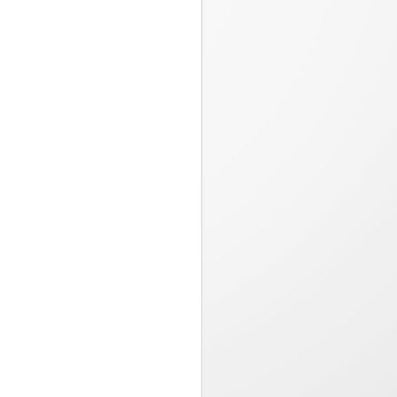
Pizza Hut presenta
JUL
23
“Estira la felicidad”,
una campaña
inspirada en los
momentos que valen la
pena compartir
Desde el 20 de julio, disfruta en
Pizza Hut una oferta especial
llena de sabor con queso 100%
mozzarella por tiempo limitado...