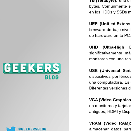
TB (Terabyte):
una un
bytes. Comúnmente s
en los HDDs y SSDs 
J
UEFI (Unified Extensi
L
firmware de bajo nivel
co
de hardware en tu PC.
UHD (Ultra-High De
significativamente m
monitores con una res
USB (Universal Seri
dispositivos periféri
J
una computadora. Es ub
Diferentes versiones 
VGA (Video Graphics 
en monitores y tarjet
antiguos, HDMI y Dis
VRAM (Video RAM)
almacenar datos par