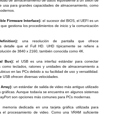
idad de almacenamiento de datos equivalente a un billón de
e usa para grandes capacidades de almacenamiento, como
modernos.
La aterriza en El Salvador con fotografía Leica,
UN
25
potencia de alto rendimiento y batería para todo el día
ble Firmware Interface):
el sucesor del BIOS, el UEFI es un
levando la experiencia premium a más usuarios, la Serie Xiaomi 17T
 que gestiona los procedimientos de inicio y la comunicación
n lentes Leica, pantallas AMOLED y baterias de gran duracion...
finition):
una resolución de pantalla que ofrece
ás detalle que el Full HD. UHD típicamente se refiere a
olución de 3840 x 2160, también conocida como 4K.
al Bus):
el USB es una interfaz estándar para conectar
cos como teclados, ratones y unidades de almacenamiento a
Glosario de acrónimos comunes de PC
UN
icuo en las PCs debido a su facilidad de uso y versatilidad.
23
RAM, CPU, PCIe... Deja de adivinar y domina la jerga de las
de USB ofrecen diversas velocidades.
computadoras de una vez por todas...
Array):
un estándar de salida de video más antiguo utilizado
as gráficas. Aunque todavía se encuentra en algunos sistemas
playPort son opciones más comunes para PCs modernas.
:
memoria dedicada en una tarjeta gráfica utilizada para
a el procesamiento de video. Como una VRAM suficiente