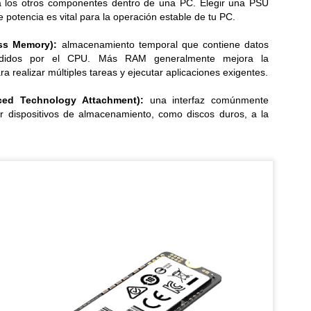
ra los otros componentes dentro de una PC. Elegir una PSU
e potencia es vital para la operación estable de tu PC.
Samsung y Google revelan detalles de sus nuevas
UL
6
gafas inteligentes
s Memory):
almacenamiento temporal que contiene datos
reados en colaboración con Gentle Monster y Warby Parker, los
edidos por el CPU. Más RAM generalmente mejora la
evos lentes inteligentes combinan la IA con la comodidad para el uso
a realizar múltiples tareas y ejecutar aplicaciones exigentes.
ario...
ced Technology Attachment):
una interfaz comúnmente
ar dispositivos de almacenamiento, como discos duros, a la
Del estadio a la sala: cómo la IA transforma el
UL
6
televisor en una experiencia inmersiva
 IA eleva la imagen, el sonido y la interactividad de los partidos,
ansformando al televisor en el hub principal del hogar conectado...