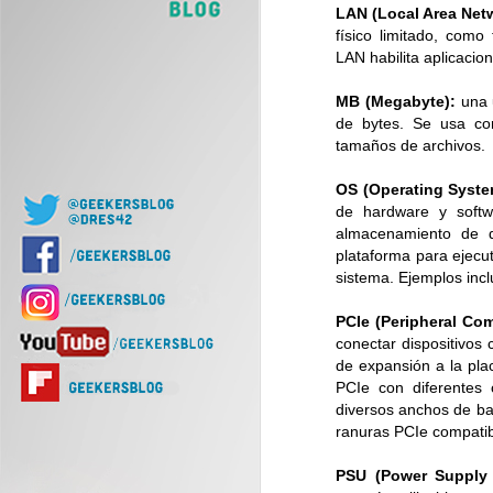
LAN (Local Area Net
J
físico limitado, como
LAN habilita aplicacio
Of
d
MB (Megabyte):
una 
de bytes. Se usa c
tamaños de archivos.
OS (Operating Syste
de hardware y softw
almacenamiento de 
plataforma para ejecut
J
sistema. Ejemplos inc
PCIe (Peripheral Co
conectar dispositivos 
Nu
de expansión a la pla
di
PCIe con diferentes 
diversos anchos de ba
ranuras PCIe compatibl
PSU (Power Supply 