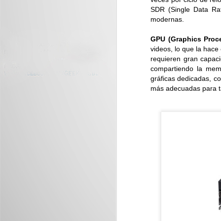
SDR (Single Data Ra
modernas.
Mundo Saurio llega a
JUL
GPU (Graphics Proce
29
Plaza Mundo Apopa
videos, lo que la hace
Plaza Mundo Apopa y Museo Tin
requieren gran capac
Marín presentan Mundo Saurio:
compartiendo la memor
una experiencia interactiva y
gráficas dedicadas, c
educativa con dinosaurios para
más adecuadas para ta
toda la familia...
J
D
vi