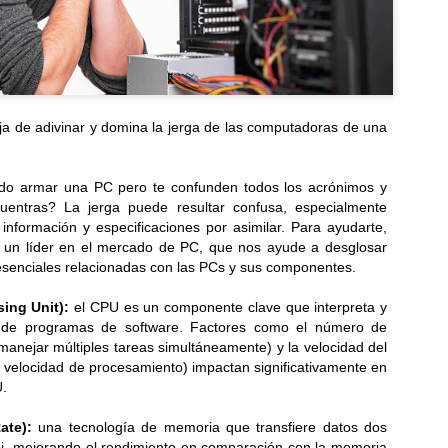
a de adivinar y domina la jerga de las computadoras de una
do armar una PC pero te confunden todos los acrónimos y
uentras? La jerga puede resultar confusa, especialmente
nformación y especificaciones por asimilar. Para ayudarte,
 un líder en el mercado de PC, que nos ayude a desglosar
esenciales relacionadas con las PCs y sus componentes.
ing Unit):
el CPU es un componente clave que interpreta y
es de programas de software. Factores como el número de
anejar múltiples tareas simultáneamente) y la velocidad del
a velocidad de procesamiento) impactan significativamente en
U.
ate):
una tecnología de memoria que transfiere datos dos
loj, mejorando el rendimiento en comparación con la memoria