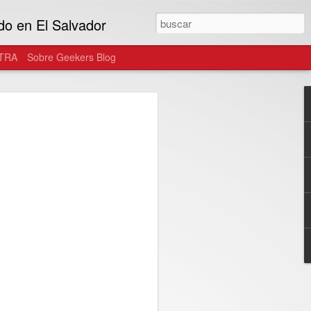
do en El Salvador
TRA
Sobre Geekers Blog
tegra el ecosistema
as gafas de uso diario
onster y Warby Parker, las gafas
n parte del estilo personal del usuario...