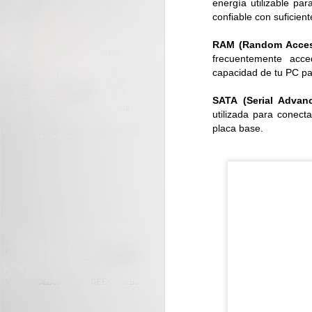
energía utilizable pa
confiable con suficient
J
RAM (Random Acces
C
frecuentemente acc
nu
capacidad de tu PC par
di
SATA (Serial Advan
utilizada para conect
placa base.
J
La
tr