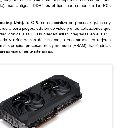
te) más antigua. DDR4 es el tipo más común en las PCs
Samsung estrena una
Samsung Galaxy
JUL
JUL
ssing Unit):
la GPU se especializa en procesar gráficos y
23
23
era más inteligente y
Watch Ultra2 y Watch9:
 crucial para juegos, edición de video y otras aplicaciones que
conectada con los
Tu compañero de
idad gráfica. Las GPUs pueden estar integradas en el CPU,
nuevos Galaxy Z Fold,
salud en la muñeca
ia y refrigeración del sistema, o encontrarse en tarjetas
Flip y Galaxy Watch
on sus propios procesadores y memoria (VRAM), haciéndolas
Una información más detallada,
un seguimiento más preciso y una
reas visualmente intensivas.
Samsung Galaxy Z Fold8 Ultra,
comodidad duradera...
Fold8 y Flip8: Plegables,
perfectos para cada estilo de
LG celebra 45 años de innovación y crecimiento en la
UL
vida...
18
región
esde 1981 impulsamos soluciones inteligentes e innovadoras para la
da cotidiana en Centroamérica, el Caribe y el norte de Suramérica...