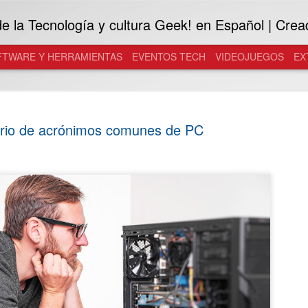
 la Tecnología y cultura Geek! en Español | Crea
FTWARE Y HERRAMIENTAS
EVENTOS TECH
VIDEOJUEGOS
EX
rio de acrónimos comunes de PC
Samsung in
JUL
29
Galaxy a l
Desarrolladas con Gentle M
inteligentes se convierten e