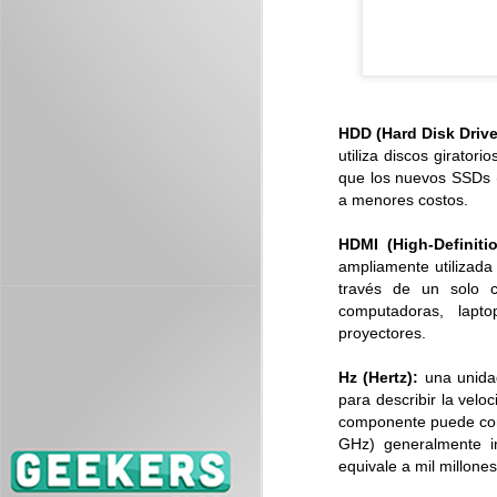
J
ES
se
HDD (Hard Disk Driv
utiliza discos girator
que los nuevos SSDs (
a menores costos.
HDMI (High-Definitio
ampliamente utilizada 
J
través de un solo c
computadoras, lapt
proyectores.
Es
me
Hz (Hertz):
una unida
para describir la velo
componente puede com
GHz) generalmente i
equivale a mil millone