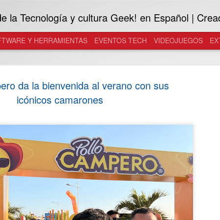
 la Tecnología y cultura Geek! en Español | Crea
FTWARE Y HERRAMIENTAS
EVENTOS TECH
VIDEOJUEGOS
EX
ero da la bienvenida al verano con sus
icónicos camarones
Samsung in
JUL
29
Galaxy a l
Desarrolladas con Gentle M
inteligentes se convierten e