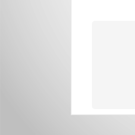
J
Nu
im
J
M
I
p