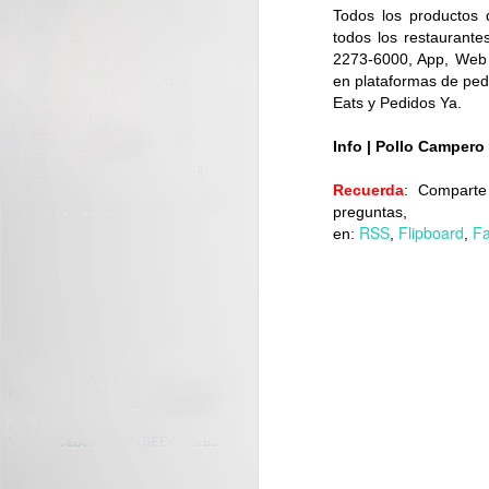
Todos los productos 
J
todos los restaurantes
2273-6000, App, Web
en plataformas de ped
C
Eats y Pedidos Ya.
nu
di
Info
| Pollo Campero
Recuerda
: Compart
pregunta
RSS
Flipboard
F
en:
,
,
J
La
tr