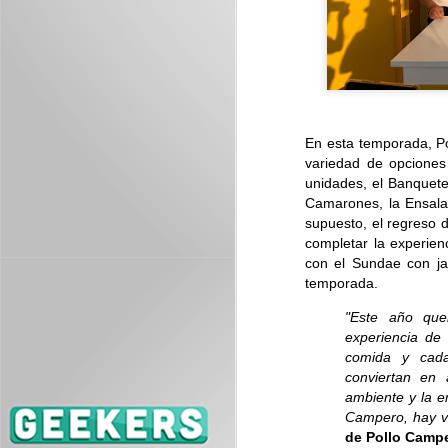
J
ES
se
En esta temporada, Po
variedad de opcione
unidades, el Banquete
Camarones, la Ensal
supuesto, el regreso
completar la experien
J
con el Sundae con jal
temporada.
Es
"Este año que
me
experiencia de
comida y cad
conviertan en 
ambiente y la e
Campero, hay v
de Pollo Campe