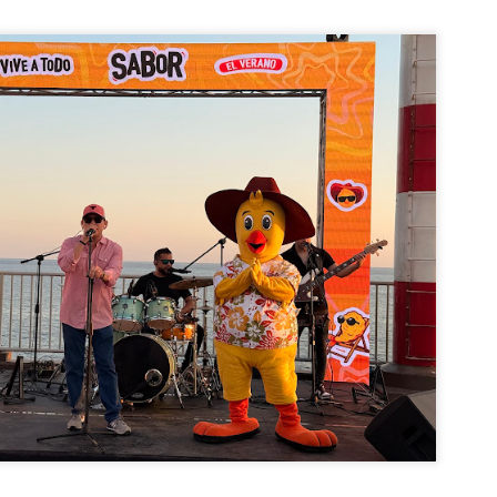
LG presenta el xboom Stage 501, que convierte
UL
9
cualquier canción en un karaoke con IAal instante
rece un sonido potente, funciones de audio adaptativas con IA y un
iseño galardonado con los premios Red Dot e iF Design Award 2026...
Las nuevas tablets Acer y los lentes con IA y realidad
UL
8
aumentada amplían las capacidades para trabajar y
disfrutar desde cualquier lugar
evas tablets Acer Iconia Duo y gafas inteligentes AR Vision,
señadas para potenciar el trabajo y la creatividad móvil...