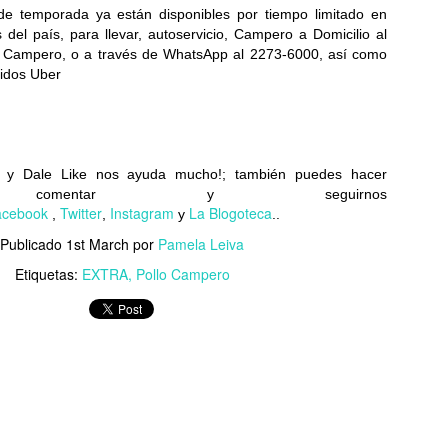
de temporada ya están disponibles por tiempo limitado en
Samsung y Google revelan detalles de sus nuevas
UL
 del país, para llevar, autoservicio, Campero a Domicilio al
6
gafas inteligentes
 Campero, o a través de WhatsApp al 2273-6000, así como
idos Uber
reados en colaboración con Gentle Monster y Warby Parker, los
evos lentes inteligentes combinan la IA con la comodidad para el uso
ario...
e y Dale Like nos ayuda mucho!;
también puedes hacer
s, comentar y seguirnos
acebook
Twitter
Instagram
La Blogoteca
,
,
y
..
Publicado
1st March
por
Pamela Leiva
Del estadio a la sala: cómo la IA transforma el
UL
Etiquetas:
EXTRA
Pollo Campero
6
televisor en una experiencia inmersiva
 IA eleva la imagen, el sonido y la interactividad de los partidos,
ansformando al televisor en el hub principal del hogar conectado...