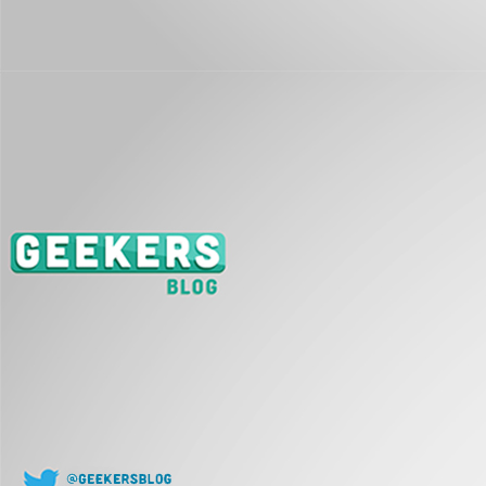
J
L
co
J