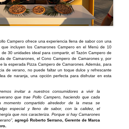
Lentes inteligentes: cómo mitigar los riesgos de
UL
17
seguridad y privacidad
ET advierte que al permitir rastrear y grabar el entorno en tiempo real
 corre el riesgo de exponer datos y afectar la privacidad...
llo Campero ofrece una experiencia llena de sabor con una
s que incluyen los Camarones Campero en el Menú de 10
 de 30 unidades ideal para compartir, el Tazón Campero de
ada de Camarones, el Cono Campero de Camarones y, por
 de la esperada Pizza Campero de Camarones. Además, para
¡Activa tu talento innovador! Quedan pocos días para
cia de verano, no puede faltar un toque dulce y refrescante
UL
17
ea de naranja, una opción perfecta para disfrutar en esta
inscribir tu proyecto y participar en Solve for
Tomorrow 2026
te año, el programa certificará a los docentes tutores bajo
remos invitar a nuestros consumidores a vivir la
todologías innovadoras de aprendizaje...
 verano que trae Pollo Campero, haciendo que cada
a momento compartido alrededor de la mesa se
algo especial y lleno de sabor, con la calidez, el
nergía que nos caracteriza. Porque si hay Camarones
erano",
agregó
Roberto Serrano, Gerente de Marca
ro.