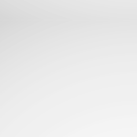
La aterriza en El Salvador con fotografía Leica,
UN
25
potencia de alto rendimiento y batería para todo el día
levando la experiencia premium a más usuarios, la Serie Xiaomi 17T
n lentes Leica, pantallas AMOLED y baterias de gran duracion...
Glosario de acrónimos comunes de PC
UN
23
RAM, CPU, PCIe... Deja de adivinar y domina la jerga de las
computadoras de una vez por todas...