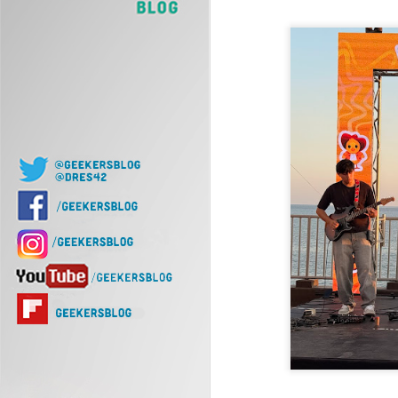
J
Of
d
J
Nu
di