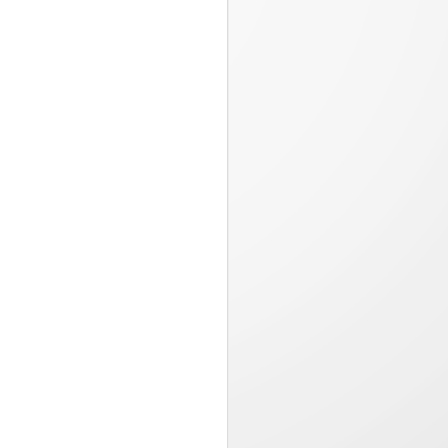
Pizza Hut presenta
JUL
23
“Estira la felicidad”,
una campaña
inspirada en los
momentos que valen la
pena compartir
Desde el 20 de julio, disfruta en
Pizza Hut una oferta especial
llena de sabor con queso 100%
mozzarella por tiempo limitado...