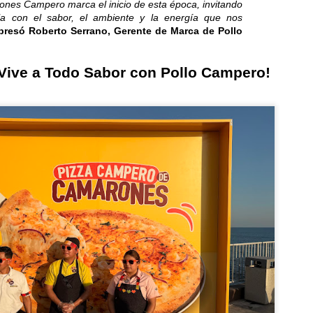
nes Campero marca el inicio de esta época, invitando
rla con el sabor, el ambiente y la energía que nos
presó Roberto Serrano, Gerente de Marca de Pollo
Samsung estrena una
Samsung Galaxy
JUL
JUL
23
23
era más inteligente y
Watch Ultra2 y Watch9:
 Vive a Todo Sabor con Pollo Campero!
conectada con los
Tu compañero de
nuevos Galaxy Z Fold,
salud en la muñeca
Flip y Galaxy Watch
Una información más detallada,
un seguimiento más preciso y una
Samsung Galaxy Z Fold8 Ultra,
comodidad duradera...
Fold8 y Flip8: Plegables,
perfectos para cada estilo de
LG celebra 45 años de innovación y crecimiento en la
UL
vida...
18
región
esde 1981 impulsamos soluciones inteligentes e innovadoras para la
da cotidiana en Centroamérica, el Caribe y el norte de Suramérica...