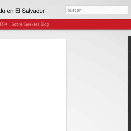
do en El Salvador
TRA
Sobre Geekers Blog
tegra el ecosistema
as gafas de uso diario
onster y Warby Parker, las gafas
n parte del estilo personal del usuario...