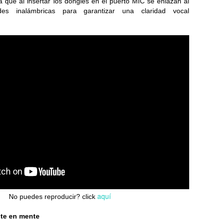
ya que al insertar los dongles en el puerto MIC se enlazan al
des inalámbricas para garantizar una claridad vocal
La aterriza en El Salvador con fotografía Leica,
UN
25
potencia de alto rendimiento y batería para todo el día
levando la experiencia premium a más usuarios, la Serie Xiaomi 17T
n lentes Leica, pantallas AMOLED y baterias de gran duracion...
Glosario de acrónimos comunes de PC
UN
23
RAM, CPU, PCIe... Deja de adivinar y domina la jerga de las
computadoras de una vez por todas...
aquí
No puedes reproducir? click
te en mente