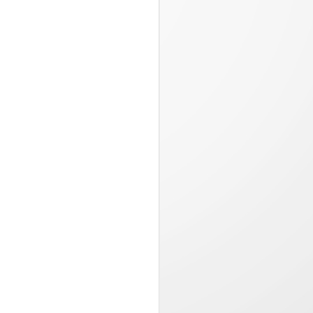
Pizza Hut presenta
JUL
23
“Estira la felicidad”,
una campaña
inspirada en los
momentos que valen la
pena compartir
Desde el 20 de julio, disfruta en
Pizza Hut una oferta especial
llena de sabor con queso 100%
mozzarella por tiempo limitado...