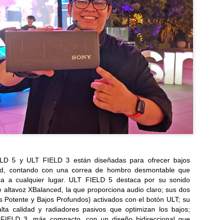
LG presenta el xboom Stage 501, que convierte
UL
9
cualquier canción en un karaoke con IAal instante
rece un sonido potente, funciones de audio adaptativas con IA y un
iseño galardonado con los premios Red Dot e iF Design Award 2026...
Las nuevas tablets Acer y los lentes con IA y realidad
UL
8
aumentada amplían las capacidades para trabajar y
disfrutar desde cualquier lugar
evas tablets Acer Iconia Duo y gafas inteligentes AR Vision,
LD 5 y ULT FIELD 3 están diseñadas para ofrecer bajos
señadas para potenciar el trabajo y la creatividad móvil...
idad, contando con una correa de hombro desmontable que
sica a cualquier lugar. ULT FIELD 5 destaca por su sonido
e altavoz XBalanced, la que proporciona audio claro; sus dos
 Potente y Bajos Profundos) activados con el botón ULT; su
lta calidad y radiadores pasivos que optimizan los bajos;
 FIELD 3, más compacto, con un diseño bidireccional que