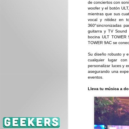
de conciertos con son
J
woofer y el botón ULT
mientras que sus cuat
ES
vocal y nitidez en 
se
360°sincronizadas par
guitarra y TV Sound B
bocina ULT TOWER 9 
TOWER 9AC se conecta
Su diseño robusto y el
cualquier lugar con
personalizar luces y 
J
asegurando una experi
eventos.
Lleva tu música a d
Es
me