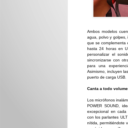
J
Nu
Ambos modelos cuenta
im
agua, polvo y golpes, 
que se complementa c
hasta 24 horas en U
personalizar el son
sincronizarse con ot
para una experienci
Asimismo, incluyen las
J
puerto de carga USB.
Canta a todo volume
M
Los micrófonos inalám
I
POWER SOUND, ideale
p
excepcional en cada
con los parlantes UL
nítida, permitiéndote 