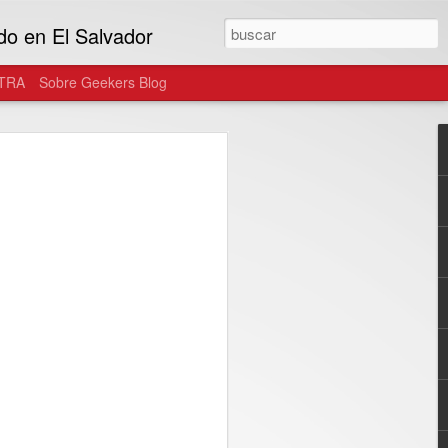
do en El Salvador
TRA
Sobre Geekers Blog
tegra el ecosistema
as gafas de uso diario
onster y Warby Parker, las gafas
n parte del estilo personal del usuario...