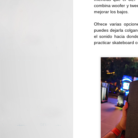
combina woofer y twee
J
mejorar los bajos.
Ofrece varias opcion
C
puedes dejarla colgan
nu
di
el sonido hacia donde
practicar skateboard o
J
La
tr