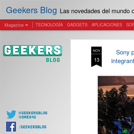
Geekers Blog
Las novedades del mundo de
Magazine
TECNOLOGÍA
GADGETS
APLICACIONES
SO
Sony p
NOV
13
integra