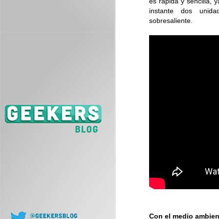
es rápida y sencilla, 
instante dos unida
sobresaliente.
J
L
co
J
Con el medio ambien