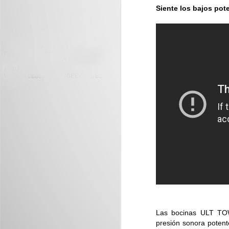
Siente los bajos pot
Mundo Saurio llega a
JUL
29
Plaza Mundo Apopa
Plaza Mundo Apopa y Museo Tin
Marín presentan Mundo Saurio:
una experiencia interactiva y
educativa con dinosaurios para
toda la familia...
J
D
vi
Las bocinas ULT TO
presión sonora potent