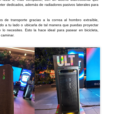
ter dedicados, además de radiadores pasivos laterales para
Samsung y Google revelan detalles de sus nuevas
UL
6
gafas inteligentes
es de transporte gracias a la correa al hombro extraíble,
reados en colaboración con Gentle Monster y Warby Parker, los
do a tu lado o ubicarla de tal manera que puedas proyectar
evos lentes inteligentes combinan la IA con la comodidad para el uso
ario...
 lo necesites. Esto la hace ideal para pasear en bicicleta,
 caminar.
Del estadio a la sala: cómo la IA transforma el
UL
6
televisor en una experiencia inmersiva
 IA eleva la imagen, el sonido y la interactividad de los partidos,
ansformando al televisor en el hub principal del hogar conectado...