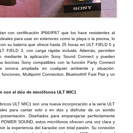
Pizza Hut fortalece su presencia en el Centro
UL
1
Histórico con una nueva tienda en el corazón de San
Salvador
eva apertura en El Salvador la marca inaugura su restaurante 86,
n con certificación IP66/IP67 que los hace resistentes al
pulsando el empleo y revitalizando un espacio clave de la capital...
ideales para usar en exteriores como la playa o la piscina, lo
on su batería que ofrece hasta 25 horas en ULT FIELD 5 y
LT FIELD 3, con carga rápida incluida. Además, permiten
ido mediante la aplicación Sony Sound Connect y pueden
ras bocinas Sony compatibles con la función Party Connect
a sonora ampliada en cualquier ambiente y situación.
 funciones, Multipoint Connection, Bluetooth® Fast Pair y un
LG Electronics lanza los televisores Micro y Mini RGB
UN
29
evo 2026, impulsando la pureza del color en los LCD
n con el dúo de micrófonos ULT MIC1
premium
icro RGB evo de LG ofrece máxima pureza de color con imagen por
bricos ULT MIC1 son una nueva incorporación a la serie ULT
A, mientras Mini RGB evo lleva esta experiencia a más TVs LCD
s para cantar solo o en dúo y disfrutar de un sonido
remium...
 presentación. Diseñados para emparejarse perfectamente
T POWER SOUND, estos micrófonos ofrecen una voz clara y
vivir la experiencia del karaoke con total pasión. Su conexión