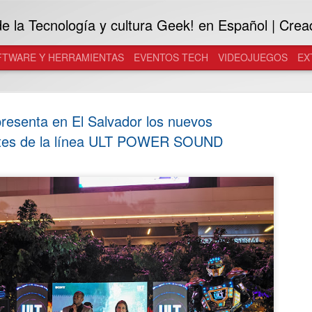
 la Tecnología y cultura Geek! en Español | Crea
FTWARE Y HERRAMIENTAS
EVENTOS TECH
VIDEOJUEGOS
EX
resenta en El Salvador los nuevos
ntes de la línea ULT POWER SOUND
Samsung in
JUL
29
Galaxy a l
Desarrolladas con Gentle M
inteligentes se convierten e