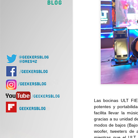
J
Of
d
J
Nu
Las bocinas ULT FIE
di
potentes y portabil
facilita llevar la mú
gracias a su unidad d
modos de bajos (Bajos
woofer, tweeters de a
mientras que el ULT