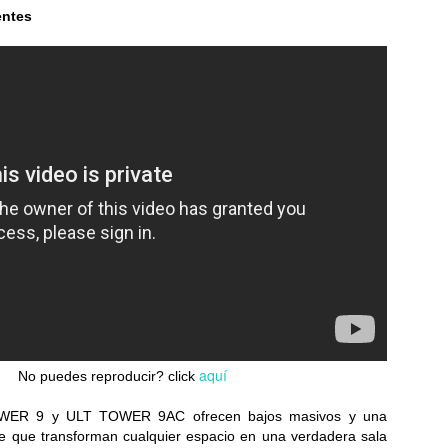
entes
Samsung estrena una
Samsung Galaxy
JUL
JUL
23
23
era más inteligente y
Watch Ultra2 y Watch9:
conectada con los
Tu compañero de
nuevos Galaxy Z Fold,
salud en la muñeca
Flip y Galaxy Watch
Una información más detallada,
un seguimiento más preciso y una
Samsung Galaxy Z Fold8 Ultra,
comodidad duradera...
Fold8 y Flip8: Plegables,
perfectos para cada estilo de
LG celebra 45 años de innovación y crecimiento en la
UL
vida...
18
región
esde 1981 impulsamos soluciones inteligentes e innovadoras para la
da cotidiana en Centroamérica, el Caribe y el norte de Suramérica...
aquí
No puedes reproducir? click
WER 9 y ULT TOWER 9AC ofrecen bajos masivos y una
e que transforman cualquier espacio en una verdadera sala