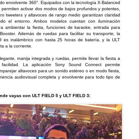
ido envolvente 360°. Equipados con la tecnología X-Balanced
Lentes inteligentes: cómo mitigar los riesgos de
UL
, permiten activar dos modos de bajos profundos y potentes,
17
seguridad y privacidad
ro tweeters y altavoces de rango medio garantizan claridad
ET advierte que al permitir rastrear y grabar el entorno en tiempo real
todo el entorno. Ambos modelos cuentan con iluminación
 corre el riesgo de exponer datos y afectar la privacidad...
a ambientar la fiesta, funciones de karaoke, entrada para
ooster. Además de ruedas para facilitar su transporte; la
es inalámbrico con hasta 25 horas de batería, y la ULT
 a la corriente.
egante, manija integrada y ruedas, permite llevar la fiesta a
 facilidad. La aplicación Sony Sound Connect permite
emparejar altavoces para un sonido estéreo o en modo fiesta,
¡Activa tu talento innovador! Quedan pocos días para
UL
encia audiovisual completa y envolvente para todo tipo de
17
inscribir tu proyecto y participar en Solve for
Tomorrow 2026
onde vayas con ULT FIELD 5 y ULT FIELD 3:
te año, el programa certificará a los docentes tutores bajo
todologías innovadoras de aprendizaje...