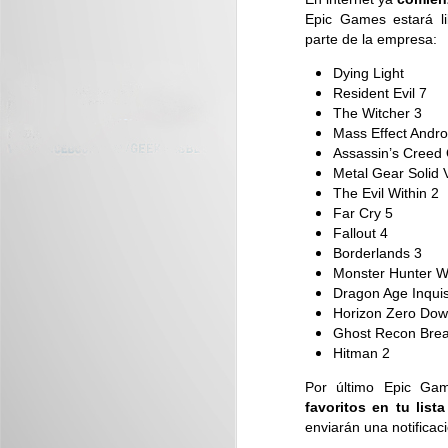
Epic Games estará l
parte de la empresa:
Mundo Saurio llega a
JUL
Dying Light
29
Plaza Mundo Apopa
Resident Evil 7
The Witcher 3
Plaza Mundo Apopa y Museo Tin
Marín presentan Mundo Saurio:
Mass Effect And
una experiencia interactiva y
Assassin’s Creed 
educativa con dinosaurios para
Metal Gear Solid 
toda la familia...
The Evil Within 2
Far Cry 5
Fallout 4
J
Borderlands 3
Monster Hunter W
D
Dragon Age Inquis
vi
Horizon Zero Do
Ghost Recon Brea
Hitman 2
Por último Epic Ga
favoritos en tu list
enviarán una notificac