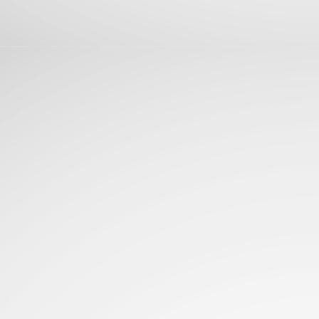
La aterriza en El Salvador con fotografía Leica,
UN
25
potencia de alto rendimiento y batería para todo el día
levando la experiencia premium a más usuarios, la Serie Xiaomi 17T
n lentes Leica, pantallas AMOLED y baterias de gran duracion...
Glosario de acrónimos comunes de PC
UN
23
RAM, CPU, PCIe... Deja de adivinar y domina la jerga de las
computadoras de una vez por todas...