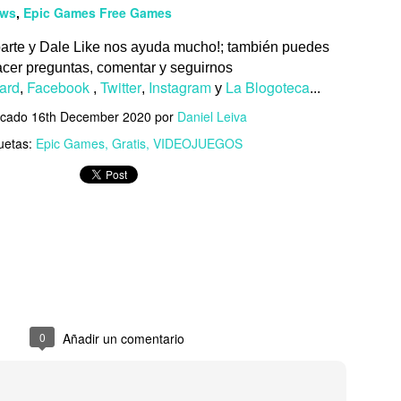
ews
Epic Games Free Games
Lentes inteligentes: cómo mitigar los riesgos de
UL
,
17
seguridad y privacidad
arte y Dale Like nos ayuda mucho!;
también puedes
ET advierte que al permitir rastrear y grabar el entorno en tiempo real
cer preguntas, comentar y seguirnos
 corre el riesgo de exponer datos y afectar la privacidad...
ard
Facebook
Twitter
Instagram
La Blogoteca
,
,
,
y
...
icado
16th December 2020
por
Daniel Leiva
uetas:
Epic Games
Gratis
VIDEOJUEGOS
¡Activa tu talento innovador! Quedan pocos días para
UL
17
inscribir tu proyecto y participar en Solve for
Tomorrow 2026
te año, el programa certificará a los docentes tutores bajo
todologías innovadoras de aprendizaje...
0
Añadir un comentario