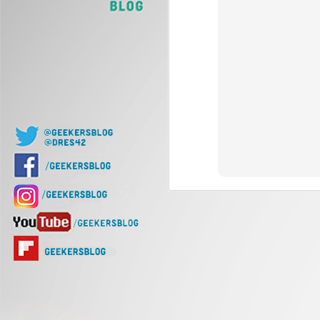
J
Of
d
J
Nu
di