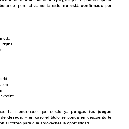
iberando, pero obviamente
esto no está confirmado
por
Samsung estrena una
Samsung Galaxy
JUL
JUL
23
23
era más inteligente y
Watch Ultra2 y Watch9:
conectada con los
Tu compañero de
nuevos Galaxy Z Fold,
salud en la muñeca
romeda
Origins
Flip y Galaxy Watch
Una información más detallada,
V
un seguimiento más preciso y una
Samsung Galaxy Z Fold8 Ultra,
comodidad duradera...
Fold8 y Flip8: Plegables,
perfectos para cada estilo de
LG celebra 45 años de innovación y crecimiento en la
UL
vida...
18
región
orld
esde 1981 impulsamos soluciones inteligentes e innovadoras para la
ition
da cotidiana en Centroamérica, el Caribe y el norte de Suramérica...
wn
ckpoint
mes ha mencionado que desde ya
pongas tus juegos
a de deseos
, y en caso el título se ponga en descuento te
ión al correo para que aproveches la oportunidad.