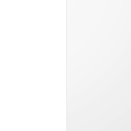
Pizza Hut presenta
JUL
23
“Estira la felicidad”,
una campaña
inspirada en los
momentos que valen la
pena compartir
Desde el 20 de julio, disfruta en
Pizza Hut una oferta especial
llena de sabor con queso 100%
mozzarella por tiempo limitado...