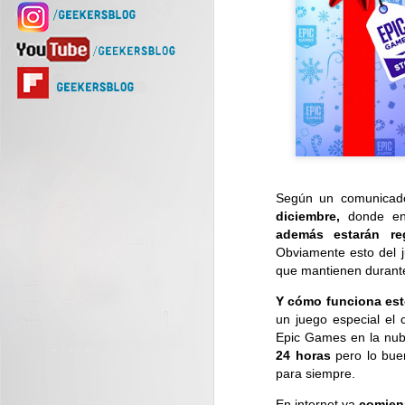
Según un comunicado
diciembre,
donde en
además estarán r
Obviamente esto del 
que mantienen durante
Y cómo funciona es
un juego especial el 
Epic Games en la nub
24 horas
pero lo buen
para siempre.
En internet ya
comienz