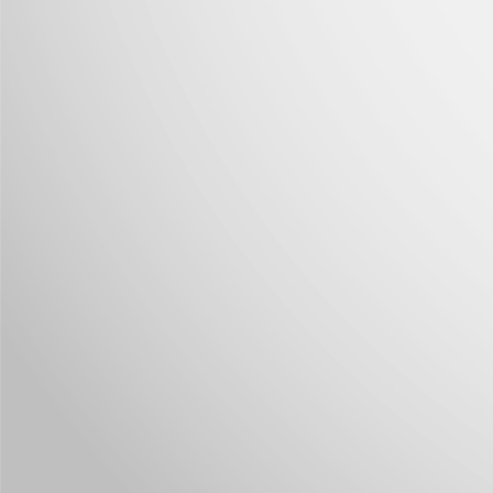
J
Nu
im
J
M
I
p