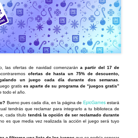
, las ofertas de navidad comenzarán
a partir del 17 de
contraremos
ofertas de hasta un 75% de descuento,
egalando un juego cada día durante dos semanas
.
juego gratis
es aparte de su programa de “juegos gratis”
 todo el año.
EpicGames
to?
Bueno pues cada día, en la página de
estará
cual tendrás que reclamar para integrarlo a tu biblioteca de
e, cada título
tendrá la opción de ser reclamado durante
o es que media vez realizada la acción el juego será tuyo
a a filtrarse una lista de los juegos
que se podría esperar