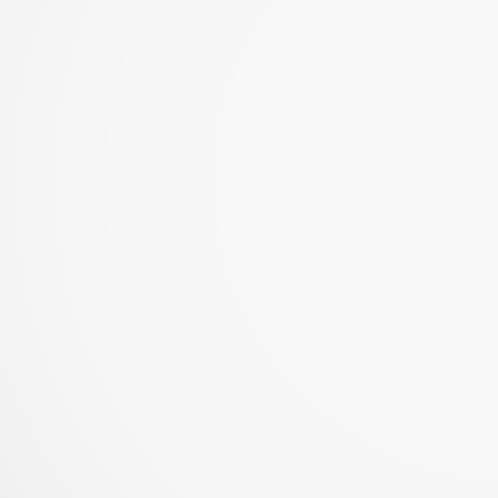
Samsung y Google revelan detalles de sus nuevas
UL
6
gafas inteligentes
reados en colaboración con Gentle Monster y Warby Parker, los
evos lentes inteligentes combinan la IA con la comodidad para el uso
ario...
Del estadio a la sala: cómo la IA transforma el
UL
6
televisor en una experiencia inmersiva
 IA eleva la imagen, el sonido y la interactividad de los partidos,
ansformando al televisor en el hub principal del hogar conectado...