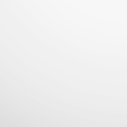
Pizza Hut fortalece su presencia en el Centro
UL
1
Histórico con una nueva tienda en el corazón de San
Salvador
eva apertura en El Salvador la marca inaugura su restaurante 86,
pulsando el empleo y revitalizando un espacio clave de la capital...
LG Electronics lanza los televisores Micro y Mini RGB
UN
29
evo 2026, impulsando la pureza del color en los LCD
premium
icro RGB evo de LG ofrece máxima pureza de color con imagen por
A, mientras Mini RGB evo lleva esta experiencia a más TVs LCD
remium...