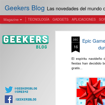
Geekers Blog
Las novedades del mundo de
Magazine
TECNOLOGÍA
GADGETS
APLICACIONES
SO
Epic Game
DEC
16
dur
El espíritu navideño
fiestas han decidido 
gratis...