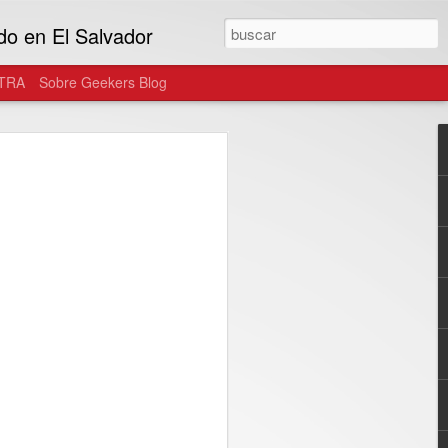
do en El Salvador
TRA
Sobre Geekers Blog
tegra el ecosistema
as gafas de uso diario
onster y Warby Parker, las gafas
n parte del estilo personal del usuario...