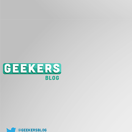
J
L
co
J