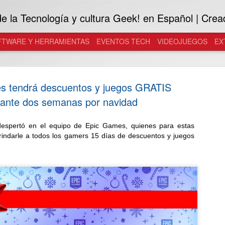
 la Tecnología y cultura Geek! en Español | Crea
FTWARE Y HERRAMIENTAS
EVENTOS TECH
VIDEOJUEGOS
EX
s tendrá descuentos y juegos GRATIS
ante dos semanas por navidad
 despertó en el equipo de Epic Games, quienes para estas
Samsung in
JUL
brindarle a todos los gamers 15 días de descuentos y juegos
29
Galaxy a l
Desarrolladas con Gentle M
inteligentes se convierten e