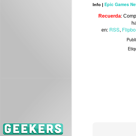
Epic Games N
J
Info
|
Recuerda
: Comp
ES
ha
se
RSS
Flipbo
en:
,
Publ
Etiq
J
Es
me