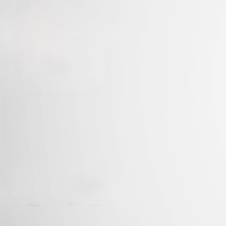
J
C
nu
di
J
La
tr