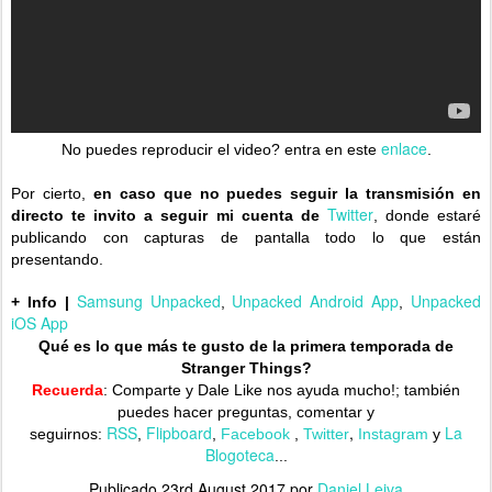
enlace
No puedes reproducir el video? entra en este
.
Por cierto,
en caso que no puedes seguir la transmisión en
Twitter
directo te invito a seguir mi cuenta de
, donde estaré
publicando con capturas de pantalla todo lo que están
presentando.
Samsung Unpacked
Unpacked Android App
Unpacked
+ Info |
,
,
iOS App
Qué es lo que más te gusto de la primera temporada de
Stranger Things?
Recuerda
: Comparte y Dale Like nos ayuda mucho!;
también
puedes hacer preguntas, comentar y
RSS
Flipboard
,
La
seguirnos:
,
,
Facebook
,
Twitter
Instagram
y
Blogoteca
...
Publicado
23rd August 2017
por
Daniel Leiva