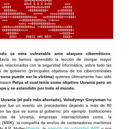
do se mira vulnerable ante ataques cibernéticos
,
davía no hemos aprendido la lección de otorgar mayor
as relacionados con la seguridad informática, sobre todo las
de gobierno (principales objetivos de los cibercriminales
rsona puede ser la víctima
) quienes últimamente han sido
somware
Petya el cual tenía como objetivo Ucrania pero en
opa y se extendido por todo el mundo.
e Ucrania (el país más afectado), Volodymyr Groysman
ha
aque fue un evento sin precedentes dejando a más de 80
n las que se suma al gobierno, por ejemplo: Instituciones
arias de Ucrania, empresas internacionales como: la
 (MRK), la compañía de envíos de contenedores marítimos
Maersk
agencia de publicidad WPP
 A.P. Moller-
, la
y sus