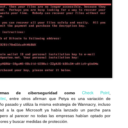
LG presenta el xboom Stage 501, que convierte
UL
9
cualquier canción en un karaoke con IAal instante
rece un sonido potente, funciones de audio adaptativas con IA y un
iseño galardonado con los premios Red Dot e iF Design Award 2026...
Las nuevas tablets Acer y los lentes con IA y realidad
UL
8
aumentada amplían las capacidades para trabajar y
disfrutar desde cualquier lugar
Check Point
evas tablets Acer Iconia Duo y gafas inteligentes AR Vision,
irmas de ciberseguridad como
,
señadas para potenciar el trabajo y la creatividad móvil...
tec
, entre otros afirman que Petya es una variación de
ño pasado y utiliza la misma estrategia de Wannacry, incluso
idad a la que Microsoft ya había lanzado un parche para
 pero al parecer no todas las empresas habían optado por
dores y buscar medidas de protección.