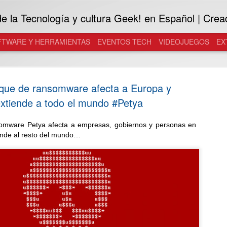
 la Tecnología y cultura Geek! en Español | Crea
FTWARE Y HERRAMIENTAS
EVENTOS TECH
VIDEOJUEGOS
EX
que de ransomware afecta a Europa y
extiende a todo el mundo #Petya
omware Petya afecta a empresas, gobiernos y personas en
Samsung in
ende al resto del mundo…
JUL
29
Galaxy a l
Desarrolladas con Gentle M
inteligentes se convierten e