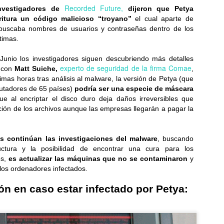
Recorded Future,
investigadores de
dijeron que Petya
Samsung y Google revelan detalles de sus nuevas
UL
itura un código malicioso “troyano”
el cual aparte de
6
gafas inteligentes
 buscaba nombres de usuarios y contraseñas dentro de los
timas.
reados en colaboración con Gentle Monster y Warby Parker, los
evos lentes inteligentes combinan la IA con la comodidad para el uso
Junio los investigadores siguen descubriendo más detalles
ario...
experto de seguridad de la firma Comae
o con
Matt Suiche,
,
imas horas tras análisis al malware, la versión de Petya (que
utadores de 65 países)
podría ser una especie de máscara
e al encriptar el disco duro deja daños irreversibles que
ción de los archivos aunque las empresas llegarán a pagar la
Del estadio a la sala: cómo la IA transforma el
UL
s continúan las investigaciones del malware
, buscando
6
televisor en una experiencia inmersiva
ctura y la posibilidad de encontrar una cura para los
 IA eleva la imagen, el sonido y la interactividad de los partidos,
s,
es actualizar las máquinas que no se contaminaron
y
ansformando al televisor en el hub principal del hogar conectado...
los ordenadores infectados.
 en caso estar infectado por Petya: