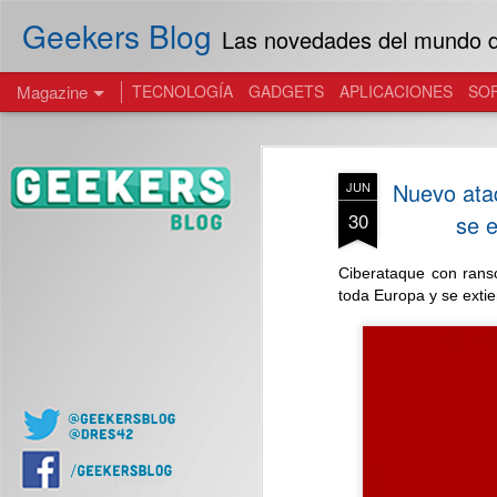
Geekers Blog
Las novedades del mundo de
Magazine
TECNOLOGÍA
GADGETS
APLICACIONES
SO
Nuevo ata
JUN
30
se 
Ciberataque con rans
toda Europa y se exti