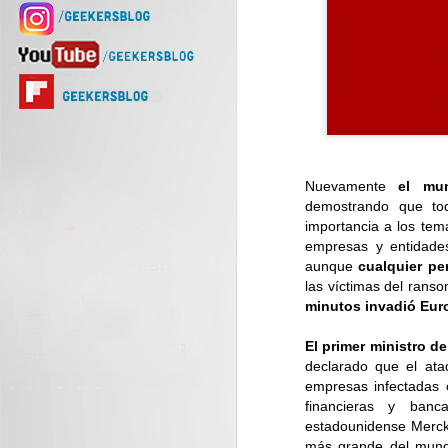
Nuevamente
el mun
demostrando que to
importancia a los tem
empresas y entidades 
aunque
cualquier pe
las víctimas del ran
minutos invadió Eur
El primer ministro d
declarado que el at
empresas infectadas e
financieras y banc
estadounidense Merck
más grande del mundo