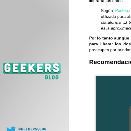
liberaría tus datos.
Posteo.
Según
J
utilizada para 
plataforma: El 
L
es la aproximac
co
Por lo tanto aunque 
para liberar los d
preocupen por brindar
Recomendación
J