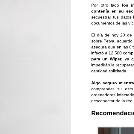
Por otro lado
los 
J
contenía en su escr
secuestrar tus datos
documentos de las víc
C
nu
El día de hoy 29 de 
di
sobre Petya, acuerd
asegura que en las últ
infectó a 12.500 comp
para un Wiper,
ya qu
impedirán la recupera
cantidad solicitada.
J
Algo seguro mientra
comprender su estru
La
ordenadores infectado
tr
desconectar de la red 
Recomendación