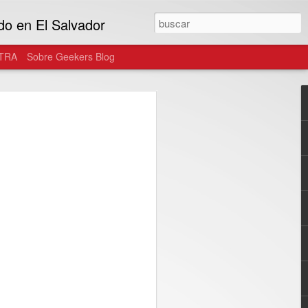
do en El Salvador
TRA
Sobre Geekers Blog
tegra el ecosistema
as gafas de uso diario
onster y Warby Parker, las gafas
n parte del estilo personal del usuario...