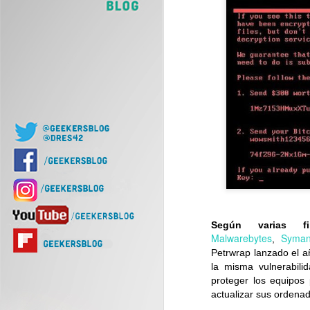
J
Of
d
J
Nu
Según varias f
di
Malwarebytes
Syman
,
Petrwrap lanzado el a
la misma vulnerabil
proteger los equipos
actualizar sus ordena