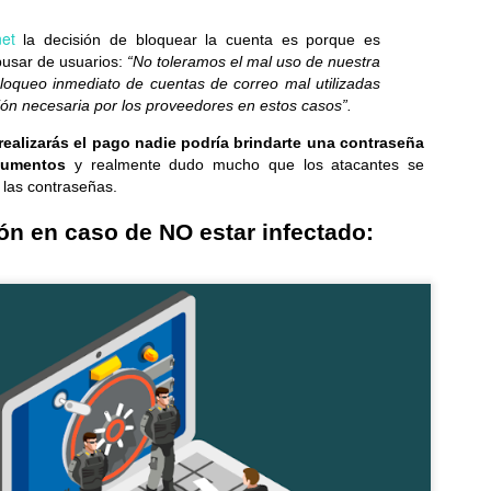
net
la decisión de bloquear la cuenta es porque es
La aterriza en El Salvador con fotografía Leica,
UN
abusar de usuarios:
“No toleramos el mal uso de nuestra
25
potencia de alto rendimiento y batería para todo el día
bloqueo inmediato de cuentas de correo mal utilizadas
levando la experiencia premium a más usuarios, la Serie Xiaomi 17T
ión necesaria por los proveedores en estos casos”.
n lentes Leica, pantallas AMOLED y baterias de gran duracion...
realizarás el pago nadie podría brindarte una contraseña
ocumentos
y realmente dudo mucho que los atacantes se
 las contraseñas.
 en caso de NO estar infectado:
Glosario de acrónimos comunes de PC
UN
23
RAM, CPU, PCIe... Deja de adivinar y domina la jerga de las
computadoras de una vez por todas...