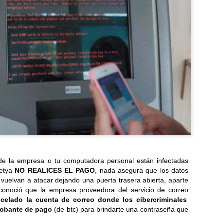
Pizza Hut fortalece su presencia en el Centro
UL
1
Histórico con una nueva tienda en el corazón de San
Salvador
eva apertura en El Salvador la marca inaugura su restaurante 86,
pulsando el empleo y revitalizando un espacio clave de la capital...
LG Electronics lanza los televisores Micro y Mini RGB
UN
29
evo 2026, impulsando la pureza del color en los LCD
premium
de la empresa o tu computadora personal están infectadas
icro RGB evo de LG ofrece máxima pureza de color con imagen por
Petya
NO REALICES EL PAGO
, nada asegura que los datos
A, mientras Mini RGB evo lleva esta experiencia a más TVs LCD
 vuelvan a atacar dejando una puerta trasera abierta, aparte
remium...
onoció que la empresa proveedora del servicio de correo
celado la cuenta de correo donde los cibercriminales
robante de pago
(de btc) para brindarte una contraseña que