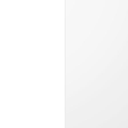
Pizza Hut presenta
JUL
23
“Estira la felicidad”,
una campaña
inspirada en los
momentos que valen la
pena compartir
Desde el 20 de julio, disfruta en
Pizza Hut una oferta especial
llena de sabor con queso 100%
mozzarella por tiempo limitado...