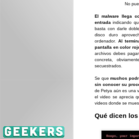
No pued
J
El malware llega c
ES
entrada
indicando que
se
basta con darle doble
disco duro aprovec
ordenador.
Al termin
pantalla en color ro
archivos debes pagar
concreta, obviamen
secuestrados.
J
Se que
muchos podría
sin conocer su proc
de Petya aún es una v
el video se aprecia q
Es
videos donde se muest
me
Qué dicen los