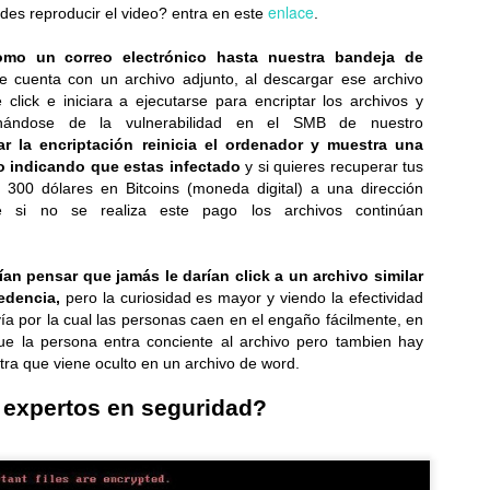
enlace
es reproducir el video? entra en este
.
Lentes inteligentes: cómo mitigar los riesgos de
UL
17
seguridad y privacidad
omo un correo electrónico hasta nuestra bandeja de
ET advierte que al permitir rastrear y grabar el entorno en tiempo real
 cuenta con un archivo adjunto, al descargar ese archivo
 corre el riesgo de exponer datos y afectar la privacidad...
 click e iniciara a ejecutarse para encriptar los archivos y
hándose de la vulnerabilidad en el SMB de nuestro
ar la encriptación reinicia el ordenador y muestra una
jo indicando que estas infectado
y si quieres recuperar tus
 300 dólares en Bitcoins (moneda digital) a una dirección
te si no se realiza este pago los archivos continúan
¡Activa tu talento innovador! Quedan pocos días para
UL
n pensar que jamás le darían click a un archivo similar
17
inscribir tu proyecto y participar en Solve for
edencia,
pero la curiosidad es mayor y viendo la efectividad
Tomorrow 2026
ía por la cual las personas caen en el engaño fácilmente, en
ue la persona entra conciente al archivo pero tambien hay
te año, el programa certificará a los docentes tutores bajo
ra que viene oculto en un archivo de word.
todologías innovadoras de aprendizaje...
 expertos en seguridad?