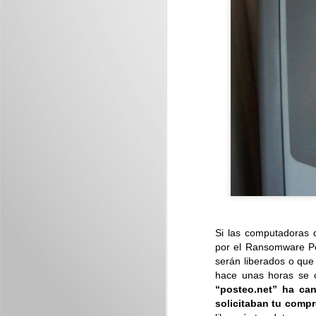
J
Nu
im
J
Si las computadoras 
M
por el Ransomware 
I
serán liberados o que
p
hace unas horas se c
“posteo.net” ha can
solicitaban tu comp