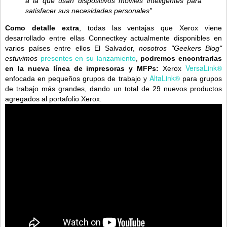
a la que usan dispositivos móviles inteligentes para
satisfacer sus necesidades personales”
Como detalle extra
, todas las ventajas que Xerox viene
desarrollado entre ellas
Connectkey
actualmente disponibles en
varios países entre ellos El Salvador,
nosotros "Geekers Blog"
estuvimos
presentes en su lanzamiento
,
podremos encontrarlas
VersaLink®
en la nueva línea de impresoras y MFPs:
Xerox
AltaLink®
enfocada en pequeños grupos de trabajo y
para grupos
de trabajo más grandes, dando un total de 29 nuevos productos
agregados al portafolio Xerox.