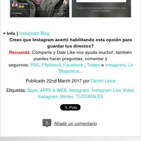
Instagram Blog
+ Info |
Crees que Instagram acertó habilitando esta opción para
guardar tus directos?
Recuerda
: Comparte y Dale Like nos ayuda mucho!;
también
puedes hacer preguntas, comentar y
RSS
Flipboard
,
La
seguirnos:
,
,
Facebook
,
Twitter
e
Instagram
Blogoteca
...
Publicado
22nd March 2017
por
Daniel Leiva
Etiquetas:
Apps
APPS & WEB
Instagram
Instagram Live Video
Instagram Stories
TUTORIALES
0
Añadir un comentario