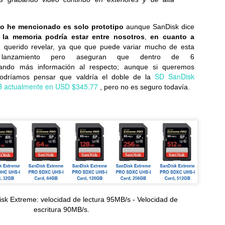
o he mencionado es solo prototipo
aunque SanDisk dice
 la memoria podría estar entre nosotros
,
en cuanto a
LG presenta el xboom Stage 501, que convierte
UL
 querido revelar, ya que que puede variar mucho de esta
9
lanzamiento pero aseguran que dentro de 6
cualquier canción en un karaoke con IAal instante
ando más información al respecto; aunque si queremos
rece un sonido potente, funciones de audio adaptativas con IA y un
SD SanDisk
odríamos pensar que valdría el doble de la
iseño galardonado con los premios Red Dot e iF Design Award 2026...
B actualmente en USD $345.77
, pero no es seguro todavía.
Las nuevas tablets Acer y los lentes con IA y realidad
UL
8
aumentada amplían las capacidades para trabajar y
disfrutar desde cualquier lugar
evas tablets Acer Iconia Duo y gafas inteligentes AR Vision,
isk Extreme:
velocidad de lectura
95MB/s -
Velocidad de
señadas para potenciar el trabajo y la creatividad móvil...
escritura 90MB/s.