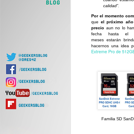
calidad”.
Por el momento com
que
el próximo año
J
precio
aun no lo han
fecha hasta el 
meses estarán brind
Of
hacernos una idea p
d
Extreme Pro de 512G
J
Nu
Familia SD SanD
di