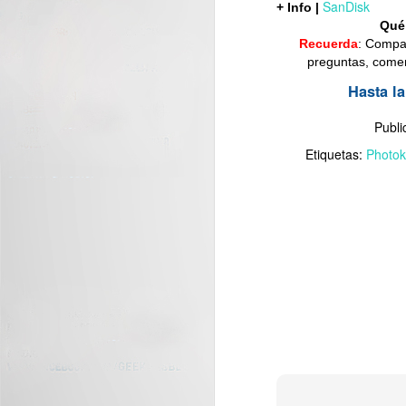
SanDisk
+ Info |
Qué
Recuerda
: Compa
preguntas, comen
Hasta l
J
Publ
C
Etiquetas:
Photok
nu
di
J
La
tr