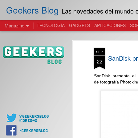
Geekers Blog
Las novedades del mundo de
Magazine
TECNOLOGÍA
GADGETS
APLICACIONES
SO
SEP
SanDisk p
22
SanDisk presenta el
de fotografía Photokina