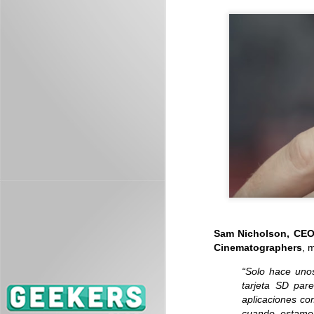
J
ES
se
J
Sam Nicholson, CEO 
Cinematographers
, 
Es
“Solo hace uno
me
tarjeta SD par
aplicaciones co
cuando estamos