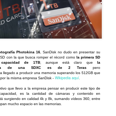
Flip y Galaxy Watch
educativa con dinosaurios para
Samsung Galaxy Z Fold8 Ultra,
toda la familia...
Fold8 y Flip8: Plegables,
perfectos para cada estilo de
Pizza Hut presenta “Estira la felicidad”, una campaña
UL
vida...
23
inspirada en los momentos que valen la pena
compartir
sde el 20 de julio, disfruta en Pizza Hut una oferta especial llena de
abor con queso 100% mozzarella por tiempo limitado...
otografía Photokina 16
, SanDisk no dudo en presentar su
 SD con la que busca romper el récord como
la primera SD
 capacidad de 1TB
; aunque está claro que
la
áxima de una SDXC es de 2 Teras
pero
ía llegado a producir una memoria superando los 512GB que
Wikipedia aquí
4 por la misma empresa SanDisk -
.
LG celebra 45 años de innovación y crecimiento en la
UL
18
región
tivo que llevo a la empresa pensar en producir este tipo de
esde 1981 impulsamos soluciones inteligentes e innovadoras para la
apacidad, es la cantidad de cámaras y contenido en
da cotidiana en Centroamérica, el Caribe y el norte de Suramérica...
stá surgiendo en calidad 4k y 8k, sumando vídeos 360, entre
cupan mucho espacio en las memorias.