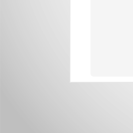
J
Nu
im
J
M
I
p