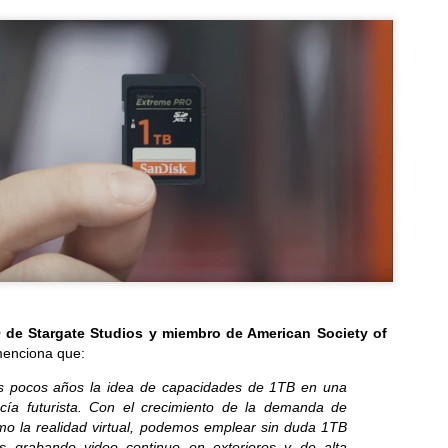
Lentes inteligentes: cómo mitigar los riesgos de
UL
17
seguridad y privacidad
ET advierte que al permitir rastrear y grabar el entorno en tiempo real
 corre el riesgo de exponer datos y afectar la privacidad...
¡Activa tu talento innovador! Quedan pocos días para
UL
17
de Stargate Studios y miembro de American Society of
inscribir tu proyecto y participar en Solve for
menciona que:
Tomorrow 2026
te año, el programa certificará a los docentes tutores bajo
s pocos años la idea de capacidades de 1TB en una
todologías innovadoras de aprendizaje...
ecía futurista. Con el crecimiento de la demanda de
mo la realidad virtual, podemos emplear sin duda 1TB
 grabando video continuo en exteriores y de alta