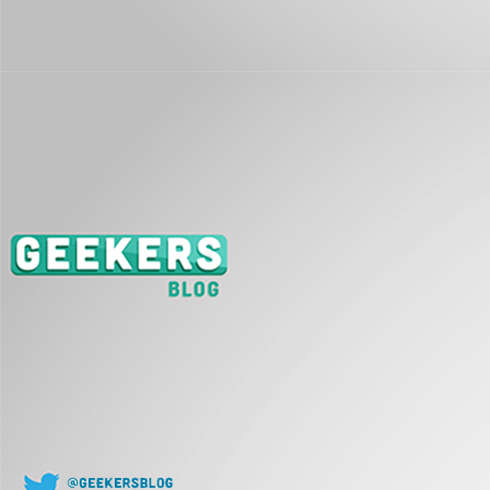
J
L
co
J