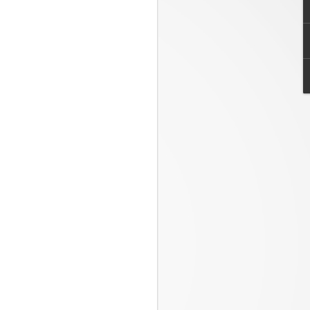
iones de inteligencia artificial del Galaxy
Samsung Galaxy
JUL
23
Watch Ultra2 y Watch9:
Tu compañero de
salud en la muñeca