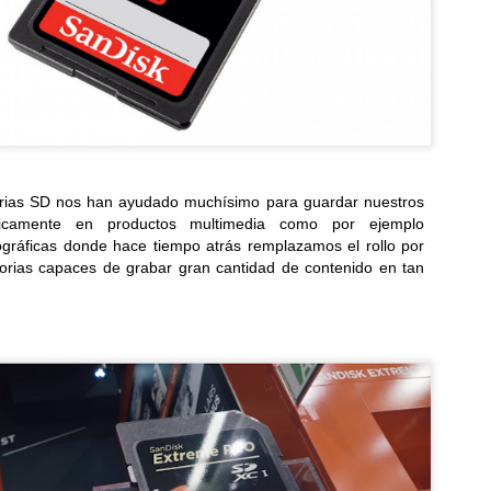
la región a explorar las func
S26...
rias SD nos han ayudado muchísimo para guardar nuestros
ficamente en productos multimedia como por ejemplo
gráficas donde hace tiempo atrás remplazamos el rollo por
orias capaces de grabar gran cantidad de contenido en tan
Mundo Saurio llega a
Samsung estrena una
JUL
JUL
29
23
Plaza Mundo Apopa
era más inteligente y
conectada con los
Plaza Mundo Apopa y Museo Tin
Marín presentan Mundo Saurio:
nuevos Galaxy Z Fold,
una experiencia interactiva y