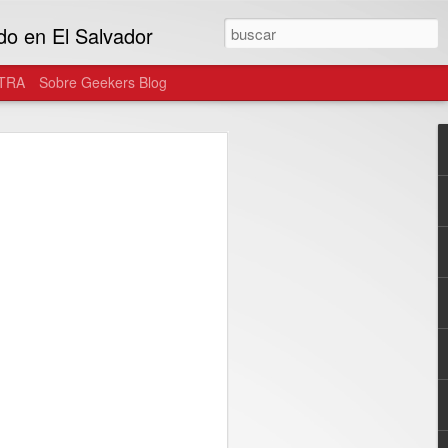
do en El Salvador
TRA
Sobre Geekers Blog
atinoamérica y
RAVOS se unen para
laxy AI a una nueva
 de fans de la K-
enge, la marca invita a los usuarios de