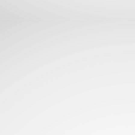
La aterriza en El Salvador con fotografía Leica,
UN
25
potencia de alto rendimiento y batería para todo el día
levando la experiencia premium a más usuarios, la Serie Xiaomi 17T
n lentes Leica, pantallas AMOLED y baterias de gran duracion...
Glosario de acrónimos comunes de PC
UN
23
RAM, CPU, PCIe... Deja de adivinar y domina la jerga de las
computadoras de una vez por todas...