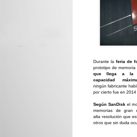
inteligentes se convierten en parte
del estilo personal del usuario...
J
De
s
Durante la
feria de f
prototipo de memoria
que llega a la
capacidad m
ningún fabricante hab
por cierto fue en 201
J
Según SanDisk
el mo
D
memorias de gran c
vi
alta resolución que e
otros que sin duda o