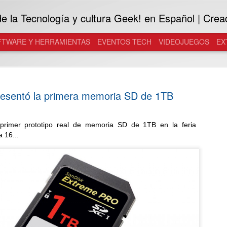
 la Tecnología y cultura Geek! en Español | Crea
FTWARE Y HERRAMIENTAS
EVENTOS TECH
VIDEOJUEGOS
EX
resentó la primera memoria SD de 1TB
 primer prototipo real de memoria SD de 1TB en la feria
Samsung L
 16...
AUG
7
SANTOS B
acercar Ga
generación
Culture
A través del Galaxy K Chall