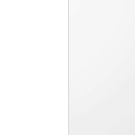
Una información más detallada,
un seguimiento más preciso y una
comodidad duradera...