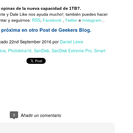
 opinas de la nueva capacidad de 1TB?.
rte y Dale Like nos ayuda mucho!;
también puedes hacer
RSS
tar y seguirnos:
,
Facebook
,
Twitter
e
Instagram
...
a próxima en otro Post de Geekers Blog.
Samsung y Google revelan detalles de sus nuevas
UL
6
gafas inteligentes
icado
22nd September 2016
por
Daniel Leiva
reados en colaboración con Gentle Monster y Warby Parker, los
ina
Photokina16
SanDisk
SanDisk Extreme Pro
Smart
evos lentes inteligentes combinan la IA con la comodidad para el uso
ario...
Del estadio a la sala: cómo la IA transforma el
UL
6
televisor en una experiencia inmersiva
 IA eleva la imagen, el sonido y la interactividad de los partidos,
0
Añadir un comentario
ansformando al televisor en el hub principal del hogar conectado...