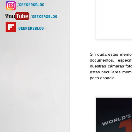
Sin duda estas memo
documentos, especí
nuestras cámaras foto
estas peculiares mem
poco espacio.
Samsung integra el
JUL
29
ecosistema Galaxy a
las gafas de uso diario
Desarrolladas con Gentle Monster
y Warby Parker, las gafas