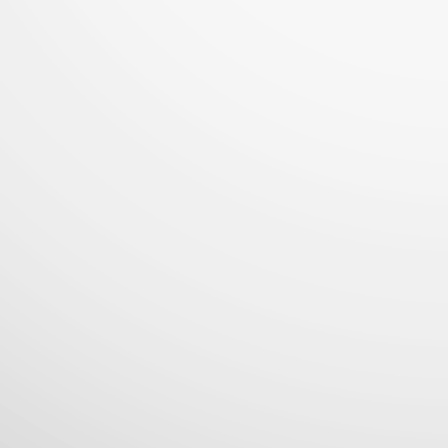
Pizza Hut fortalece su presencia en el Centro
UL
1
Histórico con una nueva tienda en el corazón de San
Salvador
eva apertura en El Salvador la marca inaugura su restaurante 86,
pulsando el empleo y revitalizando un espacio clave de la capital...
LG Electronics lanza los televisores Micro y Mini RGB
UN
29
evo 2026, impulsando la pureza del color en los LCD
premium
icro RGB evo de LG ofrece máxima pureza de color con imagen por
A, mientras Mini RGB evo lleva esta experiencia a más TVs LCD
remium...