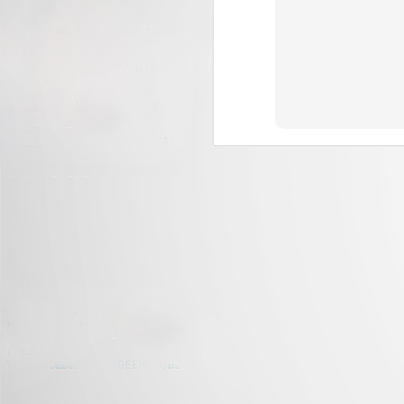
J
C
nu
di
J
La
tr