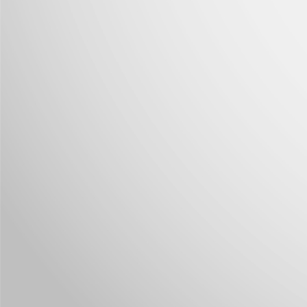
J
Nu
im
J
M
I
p