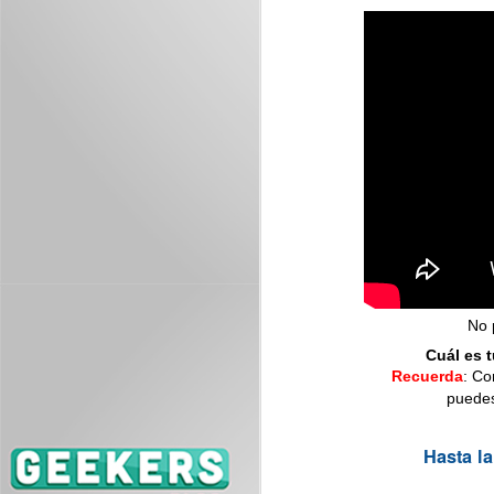
J
ES
se
J
No 
Es
Cuál es 
me
Recuerda
: Co
puede
Hasta l