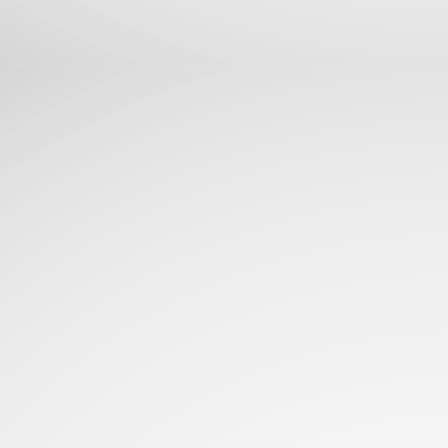
La aterriza en El Salvador con fotografía Leica,
UN
25
potencia de alto rendimiento y batería para todo el día
levando la experiencia premium a más usuarios, la Serie Xiaomi 17T
n lentes Leica, pantallas AMOLED y baterias de gran duracion...
Glosario de acrónimos comunes de PC
UN
23
RAM, CPU, PCIe... Deja de adivinar y domina la jerga de las
computadoras de una vez por todas...