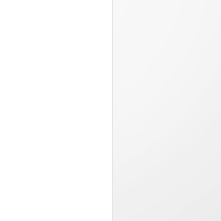
Pizza Hut presenta
JUL
23
“Estira la felicidad”,
una campaña
inspirada en los
momentos que valen la
pena compartir
Desde el 20 de julio, disfruta en
Pizza Hut una oferta especial
llena de sabor con queso 100%
mozzarella por tiempo limitado...