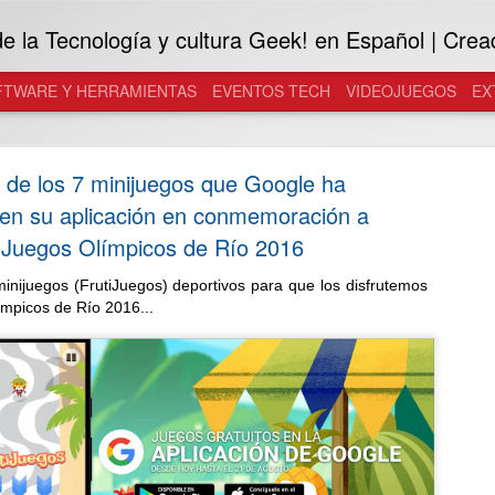
 la Tecnología y cultura Geek! en Español | Crea
FTWARE Y HERRAMIENTAS
EVENTOS TECH
VIDEOJUEGOS
EX
a de los 7 minijuegos que Google ha
 en su aplicación en conmemoración a
 Juegos Olímpicos de Río 2016
inijuegos (FrutiJuegos) deportivos para que los disfrutemos
Samsung in
JUL
ímpicos de Río 2016...
29
Galaxy a l
Desarrolladas con Gentle M
inteligentes se convierten e