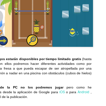
Samsung estrena una
Samsung Galaxy
JUL
JUL
23
23
era más inteligente y
Watch Ultra2 y Watch9:
conectada con los
Tu compañero de
nuevos Galaxy Z Fold,
salud en la muñeca
Flip y Galaxy Watch
Una información más detallada,
un seguimiento más preciso y una
Samsung Galaxy Z Fold8 Ultra,
comodidad duradera...
Fold8 y Flip8: Plegables,
perfectos para cada estilo de
LG celebra 45 años de innovación y crecimiento en la
UL
vida...
os estarán disponibles por tiempo limitado gratis
(hasta
18
región
en ellos podremos hacer diferentes actividades como por
esde 1981 impulsamos soluciones inteligentes e innovadoras para la
na fresa a que pueda escapar de ser atropellada por una
da cotidiana en Centroamérica, el Caribe y el norte de Suramérica...
imón a nadar en una piscina con obstáculos (cubos de hielos)
sde la PC no los podremos jugar
pero como he
iOS
Android
os desde la aplicación de Google para
o para
,
l de la publicación.