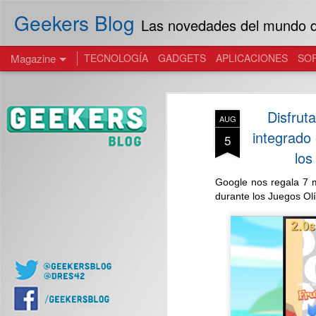
Geekers Blog
Las novedades del mundo de
Magazine
TECNOLOGÍA
GADGETS
APLICACIONES
SO
Disfrut
AUG
integrado
5
los
Google nos regala 7 m
durante los Juegos Ol