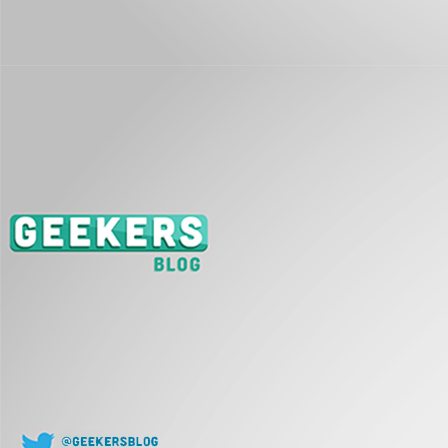
J
L
co
J