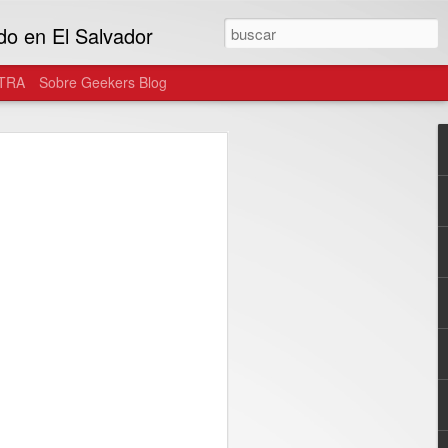
do en El Salvador
TRA
Sobre Geekers Blog
tegra el ecosistema
as gafas de uso diario
onster y Warby Parker, las gafas
n parte del estilo personal del usuario...