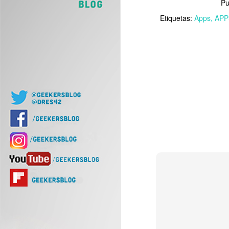
Pu
J
Etiquetas:
Apps
APP
Of
d
J
Nu
di