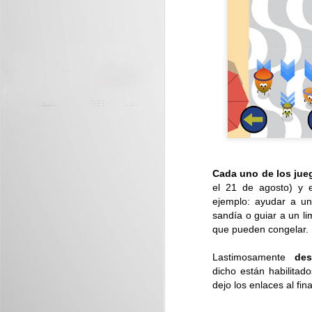
Mundo Saurio llega a
JUL
29
Plaza Mundo Apopa
Plaza Mundo Apopa y Museo Tin
Marín presentan Mundo Saurio:
una experiencia interactiva y
educativa con dinosaurios para
toda la familia...
J
Cada uno de los jueg
el 21 de agosto) y 
D
ejemplo: ayudar a u
vi
sandía o guiar a un l
que pueden congelar.
Lastimosamente
de
dicho están habilitad
dejo los enlaces al fina