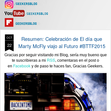
Resumen: Celebración de El día que
OCT
22
Marty McFly viajo al Futuro #BTTF2015
Gracias por seguir visitando mi Blog, sería muy bueno que
RSS
te suscribieras a mi
, comentaras en el post o
Facebook
en
y de paso te haces fan,
Gracias Geekers.