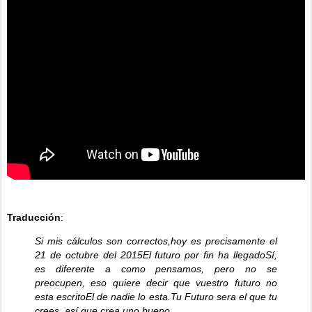
Traducción
:
Si mis cálculos son correctos,
hoy es precisamente el
21 de octubre del 2015
El futuro por fin ha llegado
Sí,
es diferente a como pensamos, pero no se
preocupen,
eso quiere decir que vuestro futuro no
esta escrito
El de nadie lo esta.
Tu Futuro sera el que tu
crees,
así que crea uno bueno.