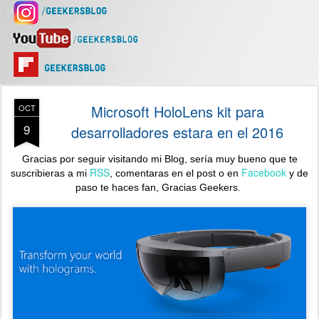
Microsoft HoloLens kit para
OCT
9
desarrolladores estara en el 2016
Gracias por seguir visitando mi Blog, sería muy bueno que te
RSS
Facebook
suscribieras a mi
, comentaras en el post o en
y de
paso te haces fan,
Gracias Geekers.