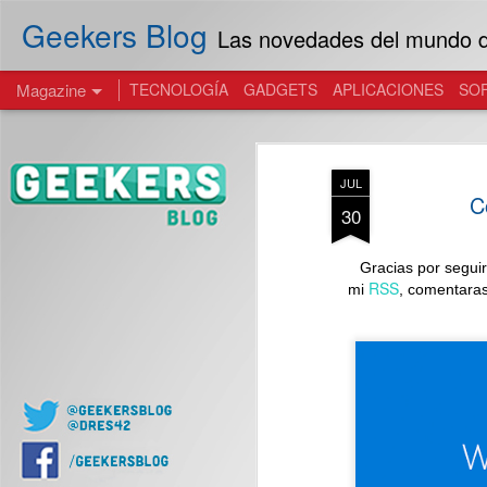
Geekers Blog
Las novedades del mundo de
Magazine
TECNOLOGÍA
GADGETS
APLICACIONES
SO
JUL
C
30
Gracias por seguir
RSS
mi
, comentaras