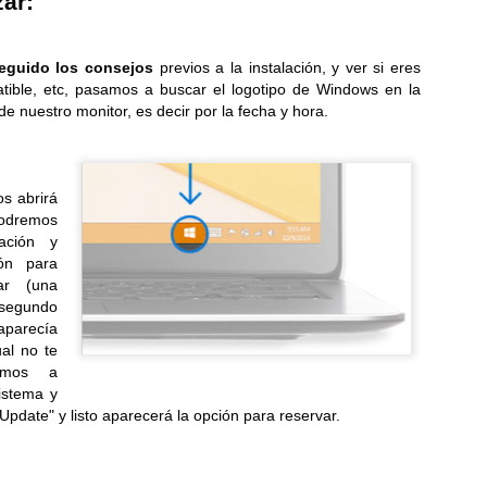
ar:
Lentes inteligentes: cómo mitigar los riesgos de
UL
17
seguridad y privacidad
eguido los consejos
previos a la instalación, y ver si eres
ET advierte que al permitir rastrear y grabar el entorno en tiempo real
ible, etc, pasamos a buscar el logotipo de Windows en la
 corre el riesgo de exponer datos y afectar la privacidad...
de nuestro monitor, es decir por la fecha y hora.
os abrirá
podremos
zación y
¡Activa tu talento innovador! Quedan pocos días para
ión para
UL
ar (una
17
inscribir tu proyecto y participar en Solve for
 segundo
Tomorrow 2026
aparecía
te año, el programa certificará a los docentes tutores bajo
al no te
todologías innovadoras de aprendizaje...
amos a
Sistema y
pdate" y listo aparecerá la opción para reservar.