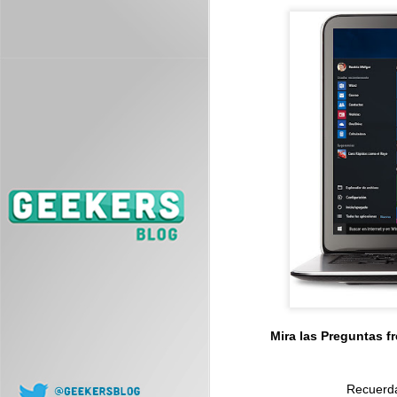
J
L
co
J
Mira las Preguntas f
Recuerda