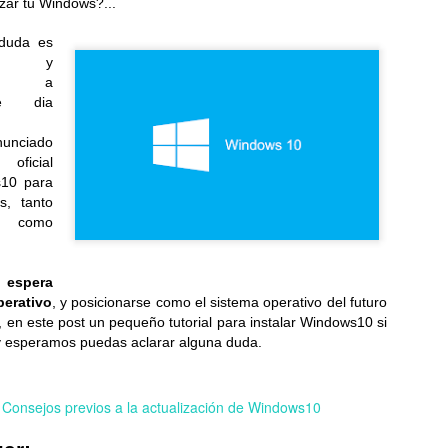
zar tu Windows?...
 duda es
oft y
Samsung estrena una
Samsung Galaxy
JUL
JUL
ión a
23
23
era más inteligente y
Watch Ultra2 y Watch9:
te dia
conectada con los
Tu compañero de
nuevos Galaxy Z Fold,
salud en la muñeca
unciado
Flip y Galaxy Watch
Una información más detallada,
oficial
un seguimiento más preciso y una
s10 para
Samsung Galaxy Z Fold8 Ultra,
comodidad duradera...
s, tanto
Fold8 y Flip8: Plegables,
perfectos para cada estilo de
omo
LG celebra 45 años de innovación y crecimiento en la
UL
vida...
18
región
 espera
esde 1981 impulsamos soluciones inteligentes e innovadoras para la
perativo
da cotidiana en Centroamérica, el Caribe y el norte de Suramérica...
, y posicionarse como el sistema operativo del futuro
, en este post un pequeño tutorial para instalar Windows10 si
y esperamos puedas aclarar alguna duda.
Consejos previos a la actualización de Windows10