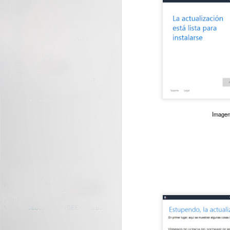
J
C
nu
di
Imagen
J
La
tr