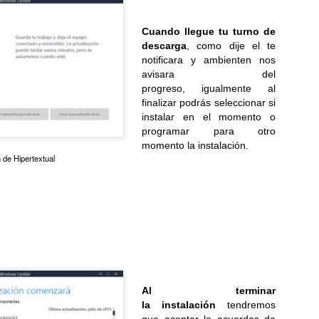
Samsung y Google revelan detalles de sus nuevas
UL
Cuando llegue tu turno de
6
gafas inteligentes
descarga
, como dije el te
reados en colaboración con Gentle Monster y Warby Parker, los
notificara y ambienten nos
evos lentes inteligentes combinan la IA con la comodidad para el uso
avisara del
ario...
progreso, igualmente al
finalizar podrás seleccionar si
instalar en el momento o
programar para otro
momento
la instalación
.
 de Hipertextual
Del estadio a la sala: cómo la IA transforma el
UL
6
televisor en una experiencia inmersiva
 IA eleva la imagen, el sonido y la interactividad de los partidos,
ansformando al televisor en el hub principal del hogar conectado...
Al terminar
la instalación
tendremos
que aceptar lo acuerdos de