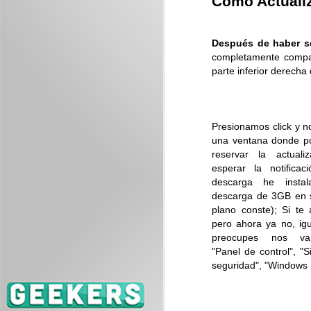
Cómo Actualiz
J
Después de haber s
ES
completamente compat
se
parte inferior derecha 
Presionamos click y n
una ventana donde 
reservar la actuali
esperar la notificac
J
descarga he instal
descarga de 3GB en
plano conste); Si te 
Es
pero ahora ya no, igu
me
preocupes nos v
"Panel de control", "
seguridad", "Windows U