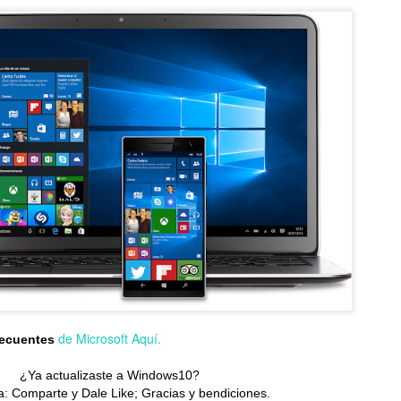
La aterriza en El Salvador con fotografía Leica,
UN
25
potencia de alto rendimiento y batería para todo el día
levando la experiencia premium a más usuarios, la Serie Xiaomi 17T
n lentes Leica, pantallas AMOLED y baterias de gran duracion...
Glosario de acrónimos comunes de PC
UN
23
RAM, CPU, PCIe... Deja de adivinar y domina la jerga de las
computadoras de una vez por todas...
de Microsoft Aquí.
recuentes
¿Ya actualizaste a Windows10?
: Comparte y Dale Like; Gracias y bendiciones.