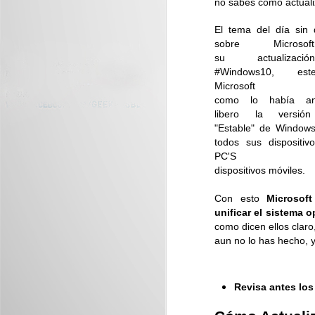
no sabes como actuali
El tema del día sin
sobre Micros
Mundo Saurio llega a
JUL
su actualizac
29
Plaza Mundo Apopa
#Windows10, es
Plaza Mundo Apopa y Museo Tin
Microsoft
Marín presentan Mundo Saurio:
como lo había an
una experiencia interactiva y
libero la versión 
educativa con dinosaurios para
"Estable" de Window
toda la familia...
todos sus dispositivo
PC'S c
J
dispositivos móviles.
Con esto
Microsoft
D
unificar el sistema o
vi
como dicen ellos claro
aun no lo has hecho, 
Revisa antes los