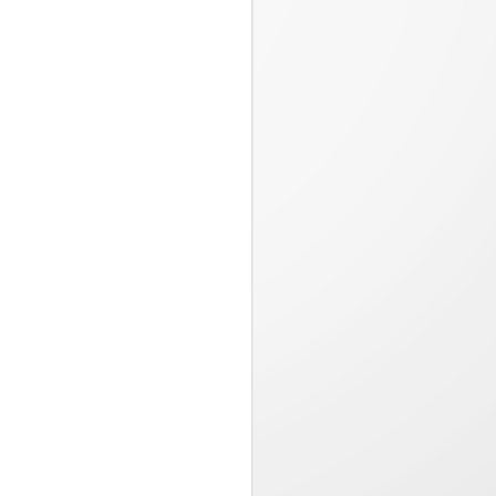
Pizza Hut presenta
JUL
23
“Estira la felicidad”,
una campaña
inspirada en los
momentos que valen la
pena compartir
Desde el 20 de julio, disfruta en
Pizza Hut una oferta especial
llena de sabor con queso 100%
mozzarella por tiempo limitado...