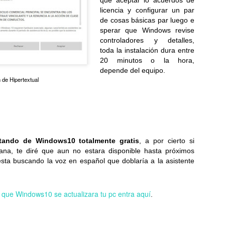
licencia y configurar un par
Pizza Hut fortalece su presencia en el Centro
UL
de cosas básicas par luego e
1
sperar que Windows revise
Histórico con una nueva tienda en el corazón de San
controladores y detalles,
Salvador
toda la instalación dura entre
eva apertura en El Salvador la marca inaugura su restaurante 86,
20 minutos o la hora,
pulsando el empleo y revitalizando un espacio clave de la capital...
depende del equipo.
 de Hipertextual
LG Electronics lanza los televisores Micro y Mini RGB
UN
utando de Windows10 totalmente gratis
, a por cierto si
29
evo 2026, impulsando la pureza del color en los LCD
ana, te diré que aun no estara disponible hasta próximos
premium
ta buscando la voz en español que doblaría a la asistente
icro RGB evo de LG ofrece máxima pureza de color con imagen por
A, mientras Mini RGB evo lleva esta experiencia a más TVs LCD
remium...
 que Windows10 se actualizara tu pc entra aquí
.