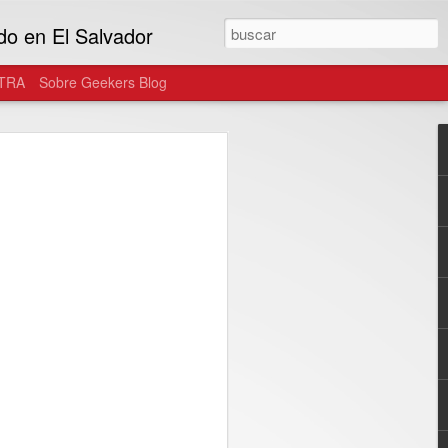
do en El Salvador
TRA
Sobre Geekers Blog
tegra el ecosistema
as gafas de uso diario
onster y Warby Parker, las gafas
n parte del estilo personal del usuario...