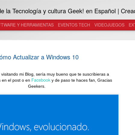
 la Tecnología y cultura Geek! en Español | Crea
FTWARE Y HERRAMIENTAS
EVENTOS TECH
VIDEOJUEGOS
EX
ómo Actualizar a Windows 10
 visitando mi Blog, sería muy bueno que te suscribieras a
Samsung in
Facebook
 en el post o en
y de paso te haces fan,
JUL
Gracias
Geekers.
29
Galaxy a l
Desarrolladas con Gentle M
inteligentes se convierten e