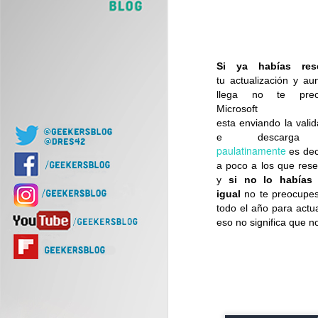
J
Of
d
Si ya habías res
tu actualización
y au
llega no te preo
Microsoft
esta enviando la valid
e descarga
paulatinamente
es dec
a poco a los que rese
J
y
si no lo habías
igual
no te preocupes
todo el año para actua
eso no significa que no
Nu
di