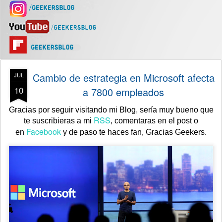
Cambio de estrategia en Microsoft afecta
JUL
10
a 7800 empleados
Gracias por seguir visitando mi Blog, sería muy bueno que
RSS
te suscribieras a mi
, comentaras en el post o
Facebook
en
y de paso te haces fan,
Gracias Geekers.