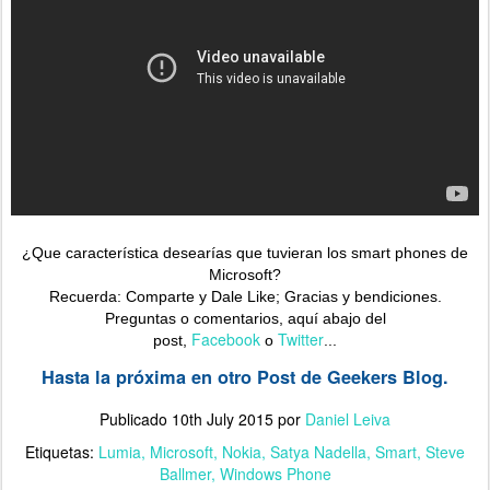
¿Que característica desearías que tuvieran los smart phones de
Microsoft?
Recuerda: Comparte y Dale Like; Gracias y bendiciones.
Preguntas o comentarios, aquí abajo del
Facebook
Twitter
post,
o
...
Hasta la próxima en otro Post de Geekers Blog.
Publicado
10th July 2015
por
Daniel Leiva
Etiquetas:
Lumia
Microsoft
Nokia
Satya Nadella
Smart
Steve
Ballmer
Windows Phone