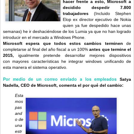
hacer frente a esto, Microsoft a
decidido despedir 7.800
trabajadores
(Incluido Stephen
Elop ex director ejecutivo de Nokia
quien ya fue despedido hace unas
semanas) he ir deshaciéndose de los Lumia ya que no han logrado
introducir en el mercado a Windows Phone.
Microsoft espera que todos estos cambios terminen
de
completarse al final del año fiscal a un 100%
antes que termine el
2015,
igualmente pretende desarrollar mejores dispositivos
con mayores características he integrar windows unificando de
esta manera el sistema operativo.
Por medio de un correo enviado a los empleados
Satya
Nadella, CEO de Microsoft, comenta el por qué del cambio:
Esta
mos
pas
and
o de
una
estr