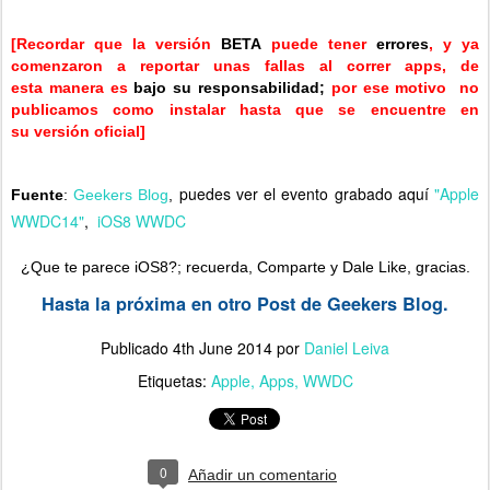
[Recordar que la versión
BETA
puede tener
errores
, y ya
comenzaron a reportar unas fallas al correr apps, de
esta manera
es
bajo su responsabilidad;
por ese motivo no
publicamos como instalar hasta que se encuentre en
su versión oficial]
puedes ver el evento grabado aquí
"Apple
Fuente
:
Geekers Blog
,
WWDC14"
,
iOS8
WWDC
¿Que te parece iOS8?; recuerda, Comparte y Dale Like, gracias.
Hasta la próxima en otro Post de Geekers Blog.
Publicado
4th June 2014
por
Daniel Leiva
Etiquetas:
Apple
Apps
WWDC
0
Añadir un comentario