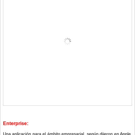
Enterprise:
Una aplicación para el ámbito empresarial, según dijeron en Apple,