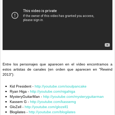
Entre los personajes que aparecen en el vídeo encontramos a
estos artistas de canales (en orden que aparecen en "Rewind
2013"):
Kid President -
http://youtube.com/soulpancake
Ryan Higa -
http://youtube.com/nigahiga
MysteryGuitarMan -
http://youtube.com/mysteryguitarman
Kassem G -
http://youtube.com/kassemg
GloZell -
http://youtube.com/glozell1
Blogilates -
http://youtube.com/blogilates