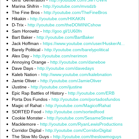
Marina Shifrin -
http://youtube.com/mvsdzb
The Fine Bros -
http://youtube.com/TheFineBros
‎
Hikakin -
http://youtube.com/HIKAKIN
D-Trix -
http://youtube.com/theDOMINICshow
Sam Horowitz -
http://goo.gl/1U60fn
Bart Baker -
http://youtube.com/BartBaker
Jack Hoffman -
https://www.youtube.com/user/HuskerAt...
Barely Political -
http://youtube.com/barelypolitical
Alex Day -
http://youtube.com/nerimon
Annoying Orange -
http://youtube.com/daneboe
Dave Days -
http://youtube.com/davedays
Kaleb Nation -
http://www.youtube.com/kalebnation
Jamie Oliver -
http://youtube.com/JamieOliver
‎
iJustine -
http://youtube.com/ijustine
Epic Rap Battles of History -
http://youtube.com/ERB
‎
Porta Dos Fundos -
http://youtube.com/portadosfundos
‎
Magic of Rahat -
http://youtube.com/MagicofRahat
‎
SORTED Food -
http://youtube.com/sortedfood
‎
Cookie Monster -
http://youtube.com/SesameStreet
Macklemore -
http://youtube.com/RyanLewisProductions
Corridor Digital -
http://youtube.com/CorridorDigital
The Slow Mo Guys -
http://youtube.com/theslowmoguys