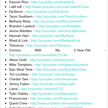
Kaycee Rice -
http://youtube.com/brads411
I.aM.mE -
http://www.youtube.com/user/IaMmECrew
DeStorm -
http://youtube.com/DeStorm
Taryn Southern -
http://youtube.com/TarynSouthern
Bethany Mota -
http://youtube.com/Macbarbie07
Brandon Laatsch -
http://youtube.com/freddiew
‎
Jenna Marbles -
http://youtube.com/JennaMarbles
‎
Hannah Hart -
http://youtube.com/MyHarto
Rhett & Link -
http://youtube.com/RhettandLink
‎
Tobuscus -
http://youtube.com/Tobuscus
‎
Convos With My 2-Year-Old -
http://youtube.com/ConvosWith2YrOld
‎
Alison Gold -
http://youtube.com/patomuzic
Mike Tompkins -
http://youtube.com/pbpproductions
Epic Meal Time -
http://youtube.com/EpicMealTime
Tori Locklear -
http://youtube.com/vickyraye
Chester See -
http://youtube.com/chestersee
‎
Jimmy Fallon -
http://youtube.com/latenight
‎
Laina -
http://youtube.com/wzr0713
Tyler Oakley -
http://youtube.com/tyleroakley
‎
Prancercise -
http://youtube.com/Prancercise
Quest Crew -
http://www.youtube.com/user/QuestDanc...
Girls' Generation -
http://youtube.com/SMTOWN