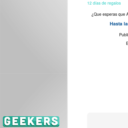
12 días de regalos
¿Que esperas que Ap
Hasta l
J
Publ
ES
E
se
J
Es
me