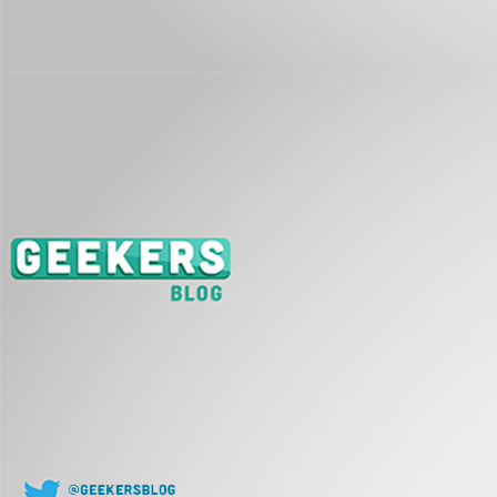
J
L
co
J