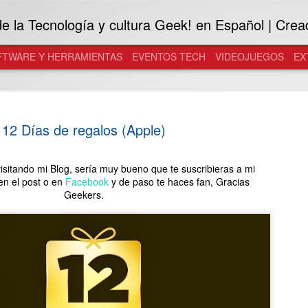
 la Tecnología y cultura Geek! en Español | Crea
FTWARE Y HERRAMIENTAS
EVENTOS TECH
VIDEOJUEGOS
EX
12 Días de regalos (Apple)
visitando mi Blog, sería muy bueno que te suscribieras a mi
n el post o en
Facebook
y de paso te haces fan,
Gracias
Samsung L
AUG
Geekers.
7
SANTOS B
acercar Ga
generación
Culture
A través del Galaxy K Chall