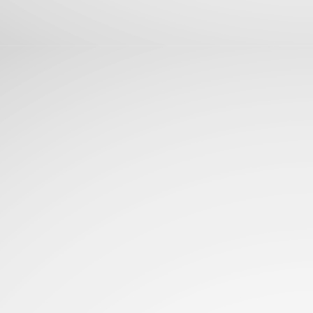
La aterriza en El Salvador con fotografía Leica,
UN
25
potencia de alto rendimiento y batería para todo el día
levando la experiencia premium a más usuarios, la Serie Xiaomi 17T
n lentes Leica, pantallas AMOLED y baterias de gran duracion...
Glosario de acrónimos comunes de PC
UN
23
RAM, CPU, PCIe... Deja de adivinar y domina la jerga de las
computadoras de una vez por todas...