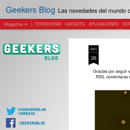
Geekers Blog
Las novedades del mundo de
Magazine
TECNOLOGÍA
GADGETS
APLICACIONES
SO
DEC
26
Gracias por seguir 
RSS, comentaras e