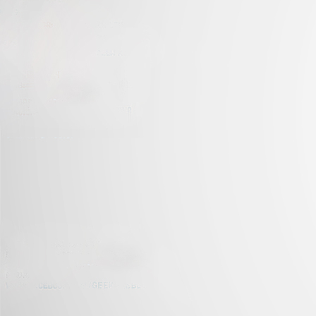
J
C
nu
di
J
La
tr