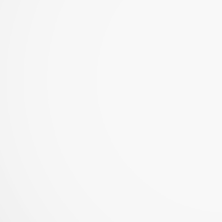
Samsung y Google revelan detalles de sus nuevas
UL
6
gafas inteligentes
reados en colaboración con Gentle Monster y Warby Parker, los
evos lentes inteligentes combinan la IA con la comodidad para el uso
ario...
Del estadio a la sala: cómo la IA transforma el
UL
6
televisor en una experiencia inmersiva
 IA eleva la imagen, el sonido y la interactividad de los partidos,
ansformando al televisor en el hub principal del hogar conectado...