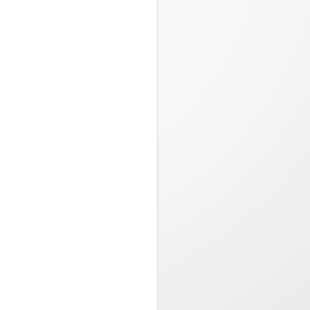
Una información más detallada,
un seguimiento más preciso y una
comodidad duradera...