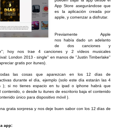
Flip y Galaxy Watch
pueden bajar la app desde el
educativa con dinosaurios para
App Store asegurándose que
Samsung Galaxy Z Fold8 Ultra,
toda la familia...
es la aplicación creada por
Fold8 y Flip8: Plegables,
apple, y comenzar a disfrutar.
perfectos para cada estilo de
Pizza Hut presenta “Estira la felicidad”, una campaña
UL
vida...
23
inspirada en los momentos que valen la pena
Previamente Apple
compartir
nos había dado un adelanto
sde el 20 de julio, disfruta en Pizza Hut una oferta especial llena de
de dos canciones y
abor con queso 100% mozzarella por tiempo limitado...
e''; hoy nos trae 4 canciones y 2 vídeos musicales
tival: London 2013 - single'' en manos de ''Justin Timberlake''
reciar gratis por itunes).
todas las cosas que aparezcan en los 12 días de
activas durante el día, ejemplo (solo este día estarán las 4
s ); si no tienes espacio en tu ipad o iphone habrá que
LG celebra 45 años de innovación y crecimiento en la
UL
l contenido, o desde tu itunes de escritorio baja el contenido
18
región
ntenido único para dispositivo móvil ).
esde 1981 impulsamos soluciones inteligentes e innovadoras para la
da cotidiana en Centroamérica, el Caribe y el norte de Suramérica...
a grata sorpresa y nos deje buen sabor con los 12 días de
la app: