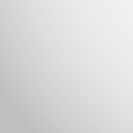
J
Nu
im
J
M
I
p