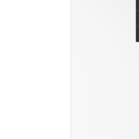
iones de inteligencia artificial del Galaxy
Samsung Galaxy
JUL
23
Watch Ultra2 y Watch9:
Tu compañero de
salud en la muñeca