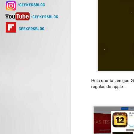
Hola que tal amigos G
regalos de apple...
Samsung integra el
JUL
29
ecosistema Galaxy a
las gafas de uso diario
Desarrolladas con Gentle Monster
y Warby Parker, las gafas