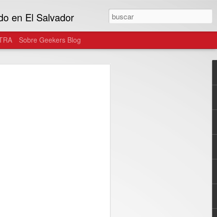
do en El Salvador
TRA
Sobre Geekers Blog
atinoamérica y
RAVOS se unen para
laxy AI a una nueva
 de fans de la K-
enge, la marca invita a los usuarios de