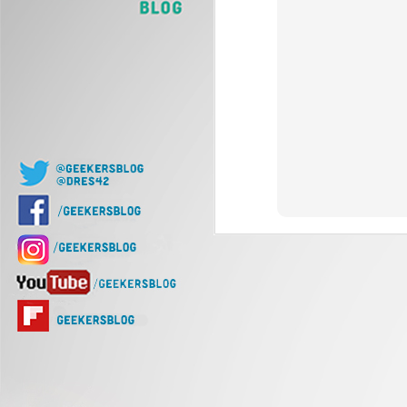
J
Of
d
J
Nu
di