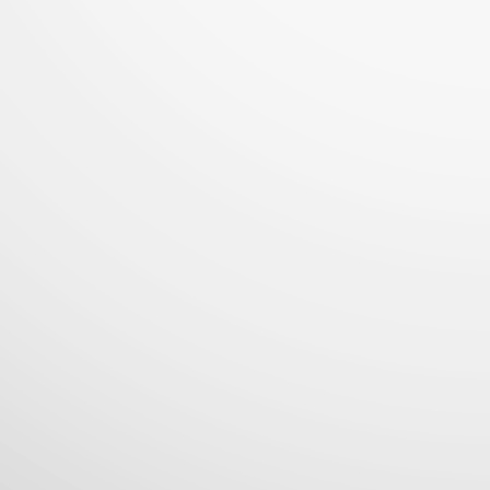
Pizza Hut fortalece su presencia en el Centro
UL
1
Histórico con una nueva tienda en el corazón de San
Salvador
eva apertura en El Salvador la marca inaugura su restaurante 86,
pulsando el empleo y revitalizando un espacio clave de la capital...
LG Electronics lanza los televisores Micro y Mini RGB
UN
29
evo 2026, impulsando la pureza del color en los LCD
premium
icro RGB evo de LG ofrece máxima pureza de color con imagen por
A, mientras Mini RGB evo lleva esta experiencia a más TVs LCD
remium...