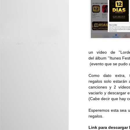
inteligentes se convierten en parte
del estilo personal del usuario...
J
De
s
un vídeo de ''Lord
del álbum ''Itunes Fes
(evento que se pudo ap
Como dato extra, 
regalos solo estarán 
canciones y 2 vídeo
J
vaciarlo y descargar e
(Cabe decir que hay co
D
vi
Esperemos esta sea un
regalos.
Link para descargar 